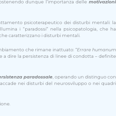
 sostenendo dunque l’importanza delle
motivazioni
ttamento psicoterapeutico dei disturbi mentali: la
illumina i “paradossi” nella psicopatologia, che h
che caratterizzano i disturbi mentali.
cambiamento che rimane inattuato:
“Errare humanu
e a dire la persistenza di linee di condotta – definit
ersistenza paradossale
, operando un distinguo co
accade nei disturbi del neurosviluppo o nei quadri
ione.