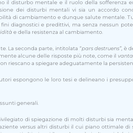
ono il disturbo mentale e il ruolo della sofferenza
ione dei disturbi mentali vi sia un accordo con
bilità di cambiamento e dunque salute mentale. Tut
per fini diagnostici e predittivi, ma senza nessun p
gidità
e della resistenza al cambiamento.
nte. La seconda parte, intitolata
“pars destruens”,
è de
mente alcune delle risposte più note, come il
vanta
non riescano a spiegare adeguatamente la persistenz
utori espongono le loro tesi e delineano i presupp
ssunti generali.
vilegiato di spiegazione di molti disturbi sia mental
paziente
versus
altri disturbi il cui piano ottimale