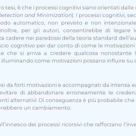
o tesi, è che i processi cognitivi siano orientati dal
Detection and Minimization
). I processi cognitivi, 
modo automatico, non previsto e non intenzional
noltre, per gli autori, consentirebbe di legare le
nza cadere nei paradossi della teoria standard dell’
io cognitivo per dar conto di come le motivazioni a
he si arriva a credere qualcosa nonostante le i
lluminando come motivazioni possano influire su ciò 
ttesi da forti motivazioni e accompagnati da intensa e
a evitare di abbandonare erroneamente le crede
alternativi. Di conseguenza è più probabile che l’
icherebbero un cambiamento.
l’innesco dei processi ricorsivi che rafforzano l’inves