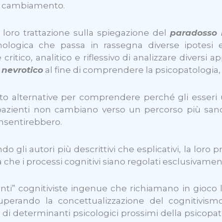
di cambiamento.
oro trattazione sulla spiegazione del
paradosso 
mologica che passa in rassegna diverse ipotesi e
ritico, analitico e riflessivo di analizzare diversi 
nevrotico
al fine di comprendere la psicopatologia, 
oposto alternative per comprendere perché gli esse
 pazienti non cambiano verso un percorso più sano
onsentirebbero.
o gli autori più descrittivi che esplicativi, la loro p
a che i processi cognitivi siano regolati esclusivamen
nti” cognitiviste ingenue che richiamano in gioco 
uperando la concettualizzazione del cognitivismo
lo di determinanti psicologici prossimi della psicopato