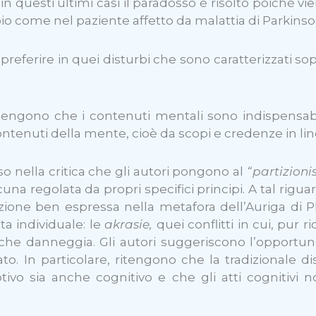
 questi ultimi casi il paradosso è risolto poiché vie
o come nel paziente affetto da malattia di Parkinson
a preferire in quei disturbi che sono caratterizzati 
stengono che i contenuti mentali sono indispensab
ntenuti della mente, cioè da scopi e credenze in li
 nella critica che gli autori pongono al
“partizion
cuna regolata da propri specifici principi. A tal rigu
one ben espressa nella metafora dell’Auriga di Pla
tta individuale: le
akrasie,
quei conflitti in cui, pu
ò che danneggia. Gli autori suggeriscono l’opport
. In particolare, ritengono che la tradizionale di
 sia anche cognitivo e che gli atti cognitivi non