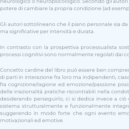
neurologico o neuropsicologico. Secondo gli autori in
potere di cambiare la propria condizione (ad esempi
Gli autori sottolineano che il piano personale sia d
ma significative per intensità e durata.
In contrasto con la prospettiva processualista so
processi cognitivi sono normalmente regolati dai co
Concetto cardine del libro può essere ben compreso
di parti in interazione fra loro ma indipendenti, cias
fra cognizione/ragione ed emozione/passione posizi
delle irrazionalità pratiche riscontrabili nella condo
desiderando perseguirlo, ci si dedica invece a ci
sistema strutturalmente e funzionalmente integrato
suggerendo in modo forte che ogni evento emotivo
motivazionali ed emotive.