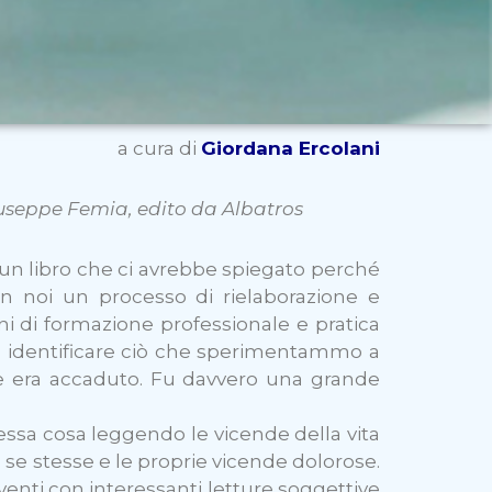
a cura di
Giordana Ercolani
 Giuseppe Femia, edito da Albatros
e un libro che ci avrebbe spiegato perché
in noi un processo di rielaborazione e
 di formazione professionale e pratica
d identificare ciò che sperimentammo a
he era accaduto. Fu davvero una grande
tessa cosa leggendo le vicende della vita
no se stesse e le proprie vicende dolorose.
enti con interessanti letture soggettive