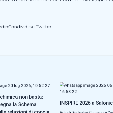
edin
Condividi su Twitter
chimica non basta:
INSPIRE 2026 a Saloni
segna la Schema
lle relazioni di coppia
Articoli Divulgativi
,
Convegni e Co