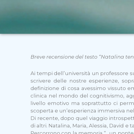
Breve recensione del testo “Natalina tene
Ai tempi dell’università un professore s
scrivere delle nostre esperienze, sop
definizione di cosa avessimo vissuto 
clinica nel mondo del cognitivismo, a
livello emotivo ma soprattutto ci per
scoperta e un’esperienza immersiva nell
Di recente, dopo quel viaggio introspett
di altri. Natalina, Maria, Alessia, David 
Percorrono con la memoria “…un ponte ro