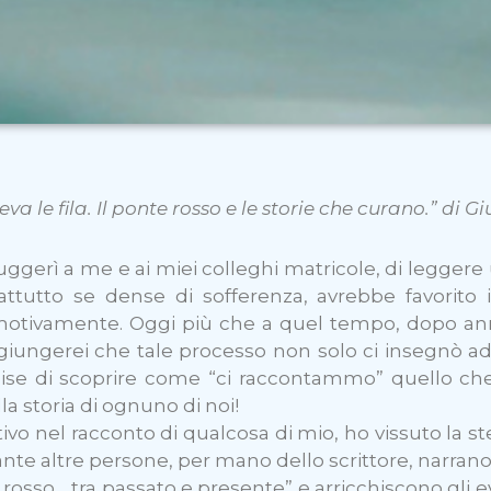
va le fila. Il ponte rosso e le storie che curano.” di
uggerì a me e ai miei colleghi matricole, di legger
rattutto se dense di sofferenza, avrebbe favorito 
emotivamente. Oggi più che a quel tempo, dopo anni
ggiungerei che tale processo non solo ci insegnò a
mise di scoprire come “ci raccontammo” quello c
a storia di ognuno di noi!
ivo nel racconto di qualcosa di mio, ho vissuto la s
e tante altre persone, per mano dello scrittore, narra
sso… tra passato e presente” e arricchiscono gli ev