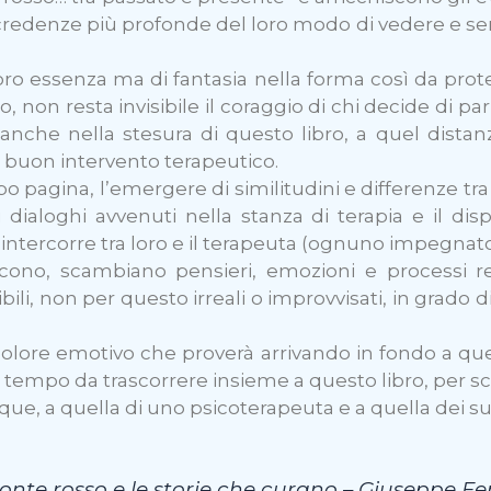
edenze più profonde del loro modo di vedere e sentir
loro essenza ma di fantasia nella forma così da proteg
, non resta invisibile il coraggio di chi decide di par
, anche nella stesura di questo libro, a quel dist
n buon intervento terapeutico.
 pagina, l’emergere di similitudini e differenze tra
dialoghi avvenuti nella stanza di terapia e il dis
 intercorre tra loro e il terapeuta (ognuno impegnato
cono, scambiano pensieri, emozioni e processi re
bili, non per questo irreali o improvvisati, in grado di
dolore emotivo che proverà arrivando in fondo a que
empo da trascorrere insieme a questo libro, per sco
que, a quella di uno psicoterapeuta e a quella dei suo
onte rosso e le storie che curano – Giuseppe F