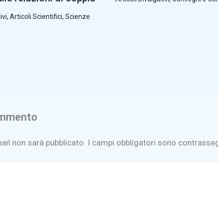
ivi
,
Articoli Scientifici
,
Scienze
ommento
mail non sarà pubblicato.
I campi obbligatori sono contrasse