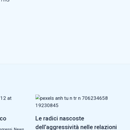
cco
Le radici nascoste
dell’aggressività nelle relazioni
ngressi
,
News