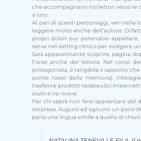
che accompagnano noi lettori verso le cr
a loro.
Al pari di questi personaggi, veri nella 
leggere molto anche dell’autore. Di fatto
propri dolori pur potendosi appellare
serve nel setting clinico per svolgere u
Sarà appassionante scoprire, pagina dopo
Forse anche del lettore. Nel corso dei 
protagonista, è tangibile il rapporto che
ponte rosso della memoria). Interagis
trasferire prodotti terapeutici impercetti
aiuto e ne riceve.
Per chi saprà non farsi spaventare dal 
sorpresa. Auguro ad ognuno un poco di t
parla una lingua simile a quella di chiun
NATALINA TENEVA LE FILA. Il p