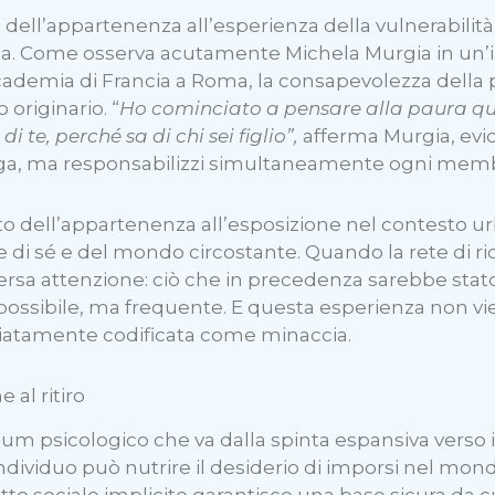
 dell’appartenenza all’esperienza della vulnerabili
inica. Come osserva acutamente Michela Murgia in un
Accademia di Francia a Roma, la consapevolezza del
originario. “
Ho cominciato a pensare alla paura qua
i te, perché sa di chi sei figlio”,
afferma Murgia, ev
gga, ma responsabilizzi simultaneamente ogni memb
to dell’appartenenza all’esposizione nel contesto
 di sé e del mondo circostante. Quando la rete di ric
rsa attenzione: ciò che in precedenza sarebbe stato 
 possibile, ma frequente. E questa esperienza non
iatamente codificata come minaccia.
 al ritiro
um psicologico che va dalla spinta espansiva verso il
ndividuo può nutrire il desiderio di imporsi nel mond
tto sociale implicito garantisce una base sicura da cui