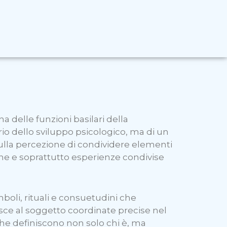
delle funzioni basilari della
io dello sviluppo psicologico, ma di un
sulla percezione di condividere elementi
nche e soprattutto esperienze condivise
mboli, rituali e consuetudini che
ce al soggetto coordinate precise nel
che definiscono non solo chi è, ma