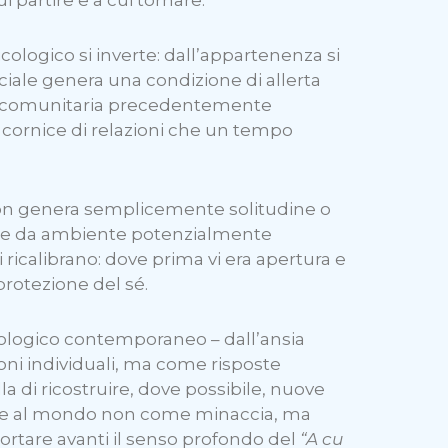
logico si inverte: dall’appartenenza si
sociale genera una condizione di allerta
ete comunitaria precedentemente
a cornice di relazioni che un tempo
non genera semplicemente solitudine o
che da ambiente potenzialmente
 ricalibrano: dove prima vi era apertura e
protezione del sé.
ologico contemporaneo – dall’ansia
zioni individuali, ma come risposte
la di ricostruire, dove possibile, nuove
dare al mondo non come minaccia, ma
rtare avanti il senso profondo del
“A cu