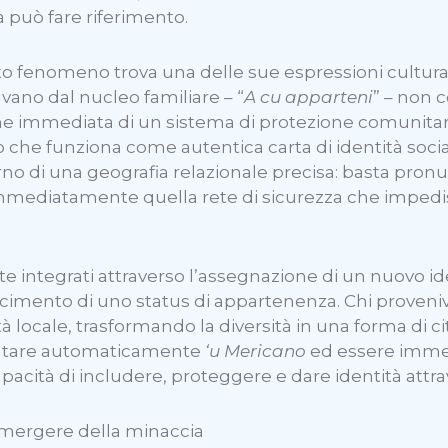
 può fare riferimento.
sto fenomeno trova una delle sue espressioni cultu
avano dal nucleo familiare – “
A cu apparteni
” – non 
one immediata di un sistema di protezione comunitar
he funziona come autentica carta di identità socia
no di una geografia relazionale precisa: basta pronun
 immediatamente quella rete di sicurezza che imped
te integrati attraverso l’assegnazione di un nuovo ide
cimento di uno status di appartenenza. Chi proveniva
 locale, trasformando la diversità in una forma di ci
iventare automaticamente
‘u Mericano
ed essere imme
pacità di includere, proteggere e dare identità attra
mergere della minaccia