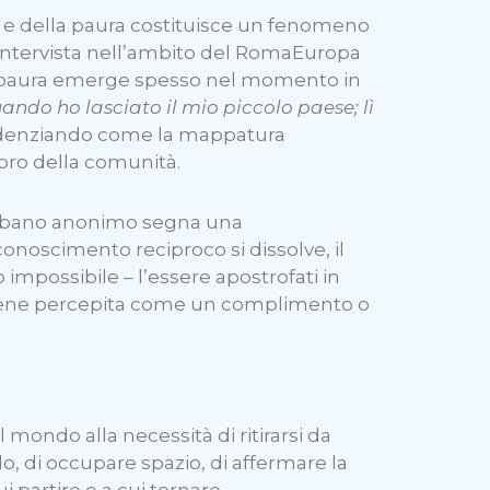
tà e della paura costituisce un fenomeno
’intervista nell’ambito del RomaEuropa
la paura emerge spesso nel momento in
ndo ho lasciato il mio piccolo paese; lì
idenziando come la mappatura
ro della comunità.
 urbano anonimo segna una
onoscimento reciproco si dissolve, il
impossibile – l’essere apostrofati in
 viene percepita come un complimento o
 mondo alla necessità di ritirarsi da
o, di occupare spazio, di affermare la
 partire e a cui tornare.