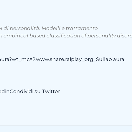
bi di personalità. Modelli e trattamento
 empirical based classification of personality disor
paura?wt_mc=2.www.share.raiplay_prg_Sullap aura
edin
Condividi su Twitter