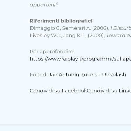
apparteni”.
Riferimenti bibliografici
Dimaggio G, Semerari A. (2006),
I Distur
Livesley W.J., Jang K.L., (2000),
Toward an
Per approfondire:
https://www.raiplay.it/programmi/sulla
Foto di
Jan Antonin Kolar
su
Unsplash
Condividi su Facebook
Condividi su Link