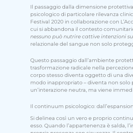
Il passaggio dalla dimensione protettiva
psicologico di particolare rilevanza cl
Festival 2020 in collaborazione con L’
cui si abbandona il contesto comunitario 
nessuno può nutrire cattive intenzioni su d
relazionale del sangue non solo prote
Questo passaggio dall’ambiente protet
trasformazione radicale nella percezione
corpo stesso diventa oggetto di una dive
modo inappropriato – diventa non solo
un’interazione neutra, ma viene immed
Il continuum psicologico: dall’espansione
Si delinea così un vero e proprio continu
esso. Quando l’appartenenza è salda, l’i
propria presenza con sicurezza. Il contra