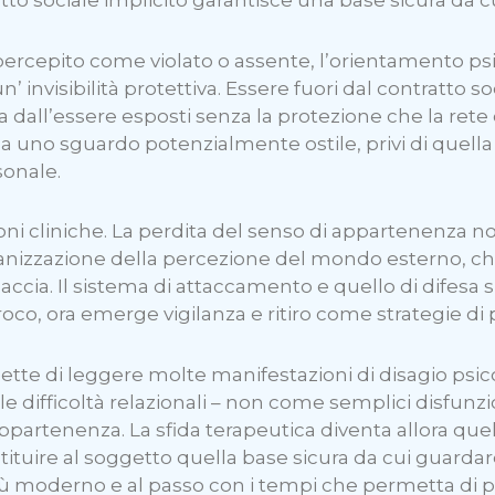
rcepito come violato o assente, l’orientamento psico
’ invisibilità protettiva. Essere fuori dal contratto 
va dall’essere esposti senza la protezione che la r
e a uno sguardo potenzialmente ostile, privi di quell
sonale.
ni cliniche. La perdita del senso di appartenenza 
rganizzazione della percezione del mondo esterno, 
accia. Il sistema di attaccamento e quello di difesa si
oco, ora emerge vigilanza e ritiro come strategie di 
 di leggere molte manifestazioni di disagio psic
 alle difficoltà relazionali – non come semplici disfun
appartenenza. La sfida terapeutica diventa allora quel
ituire al soggetto quella base sicura da cui guar
 moderno e al passo con i tempi che permetta di po