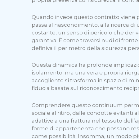
Quando invece questo contratto viene pe
passa al nascondimento, alla ricerca di un
costante, un senso di pericolo che deri
garantiva. È come trovarsi nudi di front
definiva il perimetro della sicurezza per
Questa dinamica ha profonde implicazio
isolamento, ma una vera e propria rio
accogliente si trasforma in spazio di min
fiducia basate sul riconoscimento recipr
Comprendere questo continuum permette
sociale al ritiro, dalle condotte evitanti
adattive a una frattura nel tessuto dell’
forme di appartenenza che possano rest
come possibilità. Insomma, un modo più