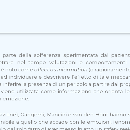
 parte della sofferenza sperimentata dal pazient
rare nel tempo valutazioni e comportamenti di
i è noto come
affect as information
(o ragionamento
mi ad individuare e descrivere l’effetto di tale mecca
nferire la presenza di un pericolo a partire dal pro
 viene utilizzata come informazione che orienta le 
sa emozione.
licazione), Gangemi, Mancini e van den Hout hanno
ibile a quello che accade con le emozioni, fenomen
olo dal solo fatto di aver messo in atto un
safety see