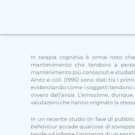
In terapia cognitiva è ormai noto che
mantenimento che tendono a perpet
mantenimento più conosciuti e studiat
Arntz e coll. (1995) sono stati tra i pri
evidenziando come i soggetti tendono a i
ovvero dall’ansia. L’emozione, dunque,
valutazioni che hanno originato la stes
In un recente studio (in fase di pubb
behaviour
accade qualcosa di sovrappon
tende ad inferire l’esistenza di un peric