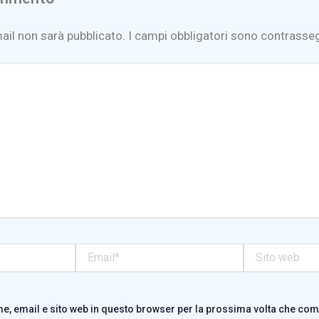
mail non sarà pubblicato.
I campi obbligatori sono contrasse
Email*
Sito
web
me, email e sito web in questo browser per la prossima volta che co