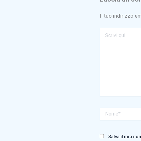
Il tuo indirizzo e
Scrivi
qui..
Nome*
Salva il mio no