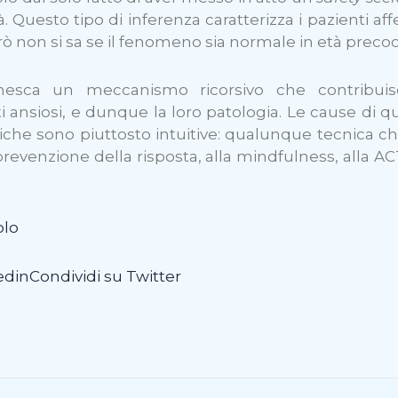
. Questo tipo di inferenza caratterizza i pazienti af
erò non si sa se il fenomeno sia normale in età precoc
nesca un meccanismo ricorsivo che contribui
nti ansiosi, e dunque la loro patologia. Le cause 
tiche sono piuttosto intuitive: qualunque tecnica c
prevenzione della risposta, alla mindfulness, alla AC
olo
edin
Condividi su Twitter