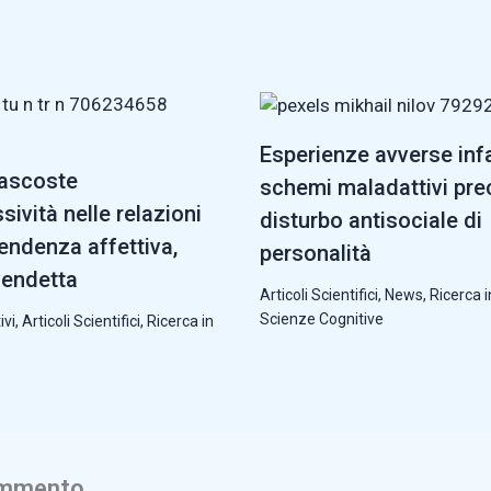
Esperienze avverse infa
nascoste
schemi maladattivi pre
sività nelle relazioni
disturbo antisociale di
pendenza affettiva,
personalità
vendetta
Articoli Scientifici
,
News
,
Ricerca i
Scienze Cognitive
ivi
,
Articoli Scientifici
,
Ricerca in
ommento