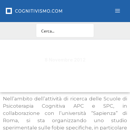
Vai
al
contenuto
8 Novembre 2012
Partecipazione ad uno studio sperimentale
Nell’ambito dell’attività di ricerca delle Scuole di
Psicoterapia Cognitiva APC e SPC, in
collaborazione con l’università “Sapienza” di
Roma, si sta organizzando uno studio
sperimentale sulle fobie specifiche, in particolare