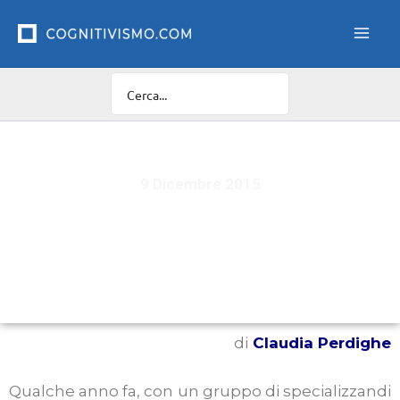
Vai
al
contenuto
9 Dicembre 2015
Quale è il destino professionale degli
specializzati nelle scuole APC e SPC? Aiutaci a
scoprirlo
di
Claudia Perdighe
Qualche anno fa, con un gruppo di specializzandi