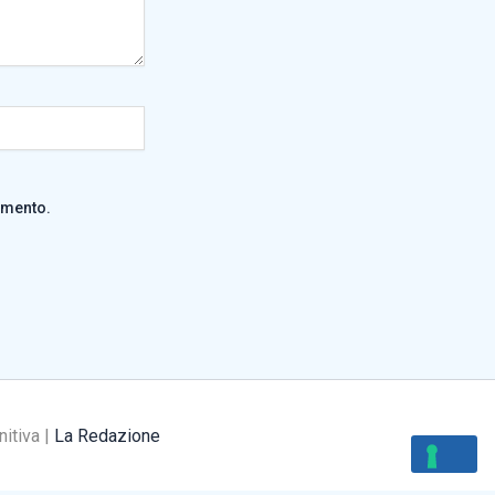
mmento.
nitiva |
La Redazione