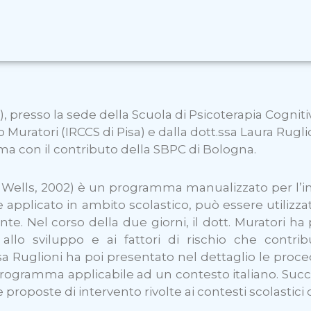
, presso la sede della Scuola di Psicoterapia Cognitiv
 Muratori (IRCCS di Pisa) e dalla dott.ssa Laura Rugl
oma con il contributo della SBPC di Bologna.
lls, 2002) è un programma manualizzato per l’inte
e applicato in ambito scolastico, può essere utiliz
nte. Nel corso della due giorni, il dott. Muratori ha 
 allo sviluppo e ai fattori di rischio che contrib
 Ruglioni ha poi presentato nel dettaglio le proce
programma applicabile ad un contesto italiano. Su
e proposte di intervento rivolte ai contesti scolastici 