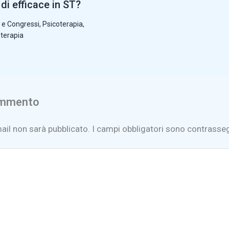
di efficace in ST?
 e Congressi
,
Psicoterapia
,
oterapia
ommento
mail non sarà pubblicato.
I campi obbligatori sono contrasse