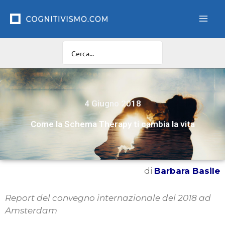
Vai
al
contenuto
4 Giugno 2018
Come la Schema Therapy ti cambia la vita
di
Barbara Basile
Report del convegno internazionale del 2018 ad
Amsterdam