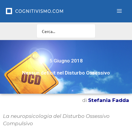
Vai
al
contenuto
5 Giugno 2018
Nessun deficit nel Disturbo Ossessivo
di
Stefania Fadda
La neuropsicologia del Disturbo Ossessivo
Compulsivo