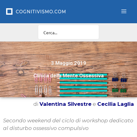
Vai
al
contenuto
3 Maggio 2019
Clinica della Mente Ossessiva
di
Valentina Silvestre
e
Cecilia Laglia
Secondo weekend del ciclo di workshop dedicato
al disturbo ossessivo compulsivo