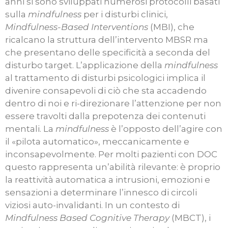
anni si sono sviluppati numerosi protocolli basati
sulla
mindfulness
per i disturbi clinici,
Mindfulness-Based Interventions
(MBI), che
ricalcano la struttura dell’intervento MBSR ma
che presentano delle specificità a seconda del
disturbo target. L’applicazione della
mindfulness
al trattamento di disturbi psicologici implica il
divenire consapevoli di ciò che sta accadendo
dentro di noi e ri-direzionare l’attenzione per non
essere travolti dalla prepotenza dei contenuti
mentali. La
mindfulness
è l’opposto dell’agire con
il «pilota automatico», meccanicamente e
inconsapevolmente. Per molti pazienti con DOC
questo rappresenta un’abilità rilevante: è proprio
la reattività automatica a intrusioni, emozioni e
sensazioni a determinare l’innesco di circoli
viziosi auto-invalidanti. In un contesto di
Mindfulness Based Cognitive Therapy
(MBCT), i