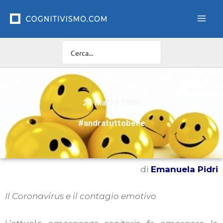
Vai
al
contenuto
24 Marzo 2020
#andratuttobene
di
Emanuela Pidri
Il Coronavirus e il contagio emotivo