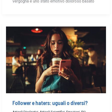
vergogna è uno stato emotivo doloroso basato
Follower e haters: uguali o diversi?
Articoli Divulgativi
,
Articoli Scientifici
,
Emozioni
,
Età