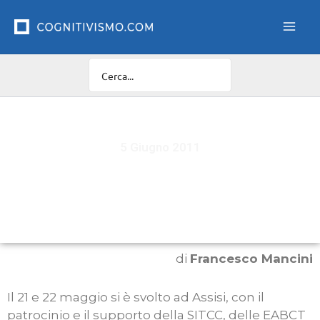
Vai
al
contenuto
5 Giugno 2011
First meeting of the EABCT Special Interest
Group on Obsessive Compulsive Disorder
di
Francesco Mancini
Il 21 e 22 maggio si è svolto ad Assisi, con il
patrocinio e il supporto della SITCC, delle EABCT