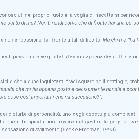
conosciuti nel proprio ruolo e la voglia di riscattarsi per ric
 sai tu di me? Non ti rendi conto che di fronte hai una perso
non impossibile, far fronte a tali difficoltà.
Ma chi me l’ha f
esti pensieri e vive gli stati d’animo appena descritti sia u
ibile che alcune inquietanti frasi squarcino il setting e, pro
omanda che mi ha appena posto è decisamente banale e scont
ste cose così importanti che mi succedono?”.
ei disturbi di personalità, uno degli aspetti più complicati 
ltà che il terapeuta può trovare nel gestire le proprie re
 sensazione di svilimento (Beck e Freeman, 1993).