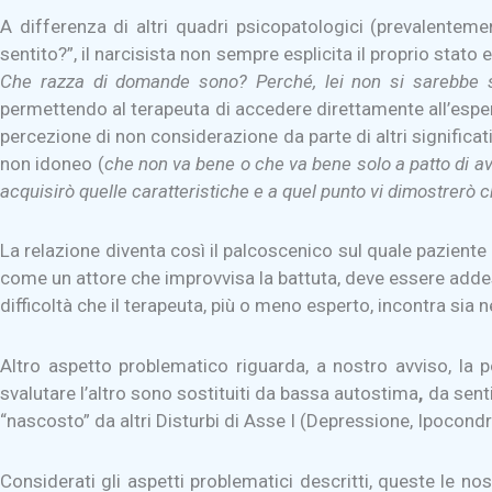
A differenza di altri quadri psicopatologici (prevalenteme
sentito?”, il narcisista non sempre esplicita il proprio sta
Che razza di domande sono? Perché, lei non si sarebbe 
permettendo al terapeuta di accedere direttamente all’esperi
percezione di non considerazione da parte di altri significati
non idoneo (
che non va bene o che va bene solo a patto di av
acquisirò quelle caratteristiche e a quel punto vi dimostrerò c
La relazione diventa così il palcoscenico sul quale paziente
come un attore che improvvisa la battuta, deve essere addes
difficoltà che il terapeuta, più o meno esperto, incontra sia 
Altro aspetto problematico riguarda, a nostro avviso, la p
svalutare l’altro sono sostituiti da bassa autostima
,
da
sent
“nascosto” da altri Disturbi di Asse I (Depressione, Ipocondri
Considerati gli aspetti problematici descritti, queste le 