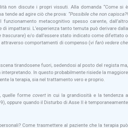
lità non discute i propri vissuti. Alla domanda “Come si è
 ma tende ad agire ciò che prova:
“Possibile che non capisca?
il funzionamento metacognitivo spesso carente, dall’altro
 di impattarsi. L’esperienza tanto temuta può derivare dalla
e trascurare
) e/o dall’essere stato indicato come difettato 
alsa attraverso comportamenti di compenso (
vi farò vedere ch
a scena tirandosene fuori, sedendosi al posto del regista ma,
a interpretando. In questo probabilmente risiede la maggiore
nte la terapia, sia nel trattamento vero e proprio.
o, quelle forme
covert
in cui la grandiosità e la tendenza 
1989), oppure quando il Disturbo di Asse II è temporaneament
 personali? Come trasmettere al paziente che la terapia può