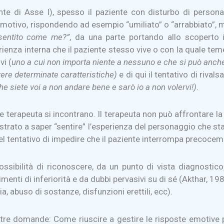
nte di Asse I), spesso il paziente con disturbo di persona
to emotivo, rispondendo ad esempio “umiliato” o “arrabbiato”,
sentito come me?”
, da una parte portando allo scoperto 
enza interna che il paziente stesso vive o con la quale teme
vi (
uno a cui non importa niente a nessuno e che si può anch
ere determinate caratteristiche)
e di qui il tentativo di riv
he siete voi a non andare bene e sarò io a non volervi!)
.
 e terapeuta si incontrano. Il terapeuta non può affrontare l
trato a saper “sentire” l’esperienza del personaggio che st
nel tentativo di impedire che il paziente interrompa precoceme
ossibilità di riconoscere, da un punto di vista diagnostic
imenti di inferiorità e da dubbi pervasivi su di sé (Akthar, 
a, abuso di sostanze, disfunzioni erettili, ecc).
nostre domande: Come riuscire a gestire le risposte emotive