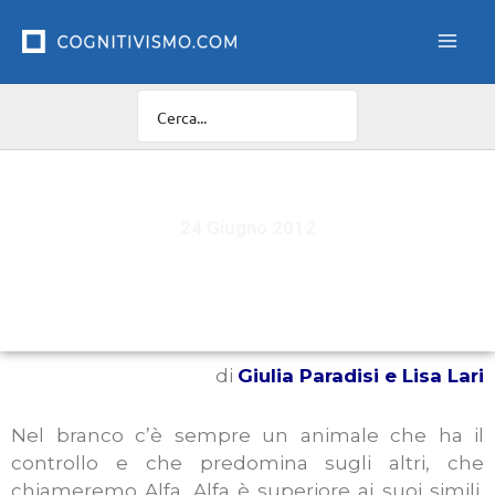
Vai
al
contenuto
24 Giugno 2012
…dopo Freeman
di
Giulia Paradisi e Lisa Lari
Nel branco c’è sempre un animale che ha il
controllo e che predomina sugli altri, che
chiameremo Alfa. Alfa è superiore ai suoi simili,