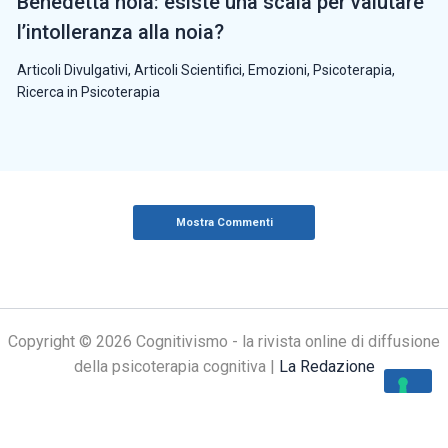
Benedetta noia: esiste una scala per valutare
l’intolleranza alla noia?
Articoli Divulgativi
,
Articoli Scientifici
,
Emozioni
,
Psicoterapia
,
Ricerca in Psicoterapia
Mostra Commenti
Copyright © 2026 Cognitivismo - la rivista online di diffusione
della psicoterapia cognitiva |
La Redazione
Le tue preferenze relative alla privacy