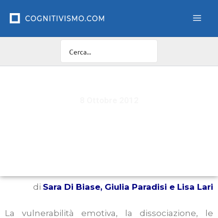
Vai
al
contenuto
8 Ottobre 2012
Il Disturbo Borderline di Personalità: modelli di
comprensione e strategie di trattamento
Cognitivo-Comportamentali
di
Sara Di Biase, Giulia Paradisi e Lisa Lari
La vulnerabilità emotiva, la dissociazione, le