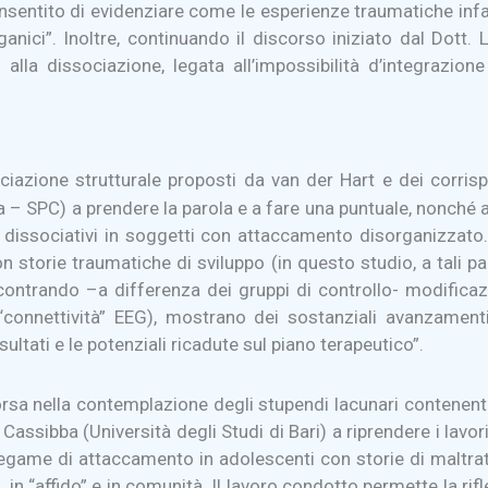
nsentito di evidenziare come le esperienze traumatiche infan
ganici”. Inoltre, continuando il discorso iniziato dal Dott. 
a dissociazione, legata all’impossibilità d’integrazione d
sociazione strutturale proposti da van der Hart e dei corrisp
– SPC) a prendere la parola e a fare una puntuale, nonché agg
si dissociativi in soggetti con attaccamento disorganizzato. 
n storie traumatiche di sviluppo (in questo studio, a tali p
iscontrando –a differenza dei gruppi di controllo- modific
“connettività” EEG), mostrano dei sostanziali avanzamenti 
sultati e le potenziali ricadute sul piano terapeutico”.
a nella contemplazione degli stupendi lacunari contenenti tel
Cassibba (Università degli Studi di Bari) a riprendere i lavor
l legame di attaccamento in adolescenti con storie di maltra
ati, in “affido” e in comunità. Il lavoro condotto permette la ri