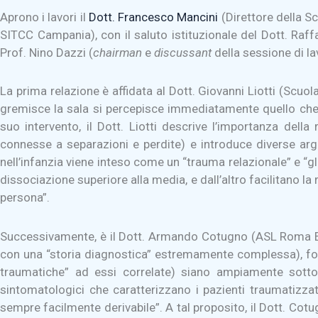
Aprono i lavori il
Dott. Francesco Mancini
(Direttore della S
SITCC Campania), con il saluto istituzionale del Dott. Raff
Prof. Nino Dazzi (
chairman
e
discussant
della sessione di la
La prima relazione è affidata al Dott. Giovanni Liotti (Scu
gremisce la sala si percepisce immediatamente quello che
suo intervento, il Dott. Liotti descrive l’importanza dell
connesse a separazioni e perdite) e introduce diverse argo
nell’infanzia viene inteso come un “trauma relazionale” e “gl
dissociazione superiore alla media, e dall’altro facilitano l
persona”.
Successivamente, è il Dott. Armando Cotugno (ASL Roma E; 
con una “storia diagnostica” estremamente complessa), foca
traumatiche” ad essi correlate) siano ampiamente sottost
sintomatologici che caratterizzano i pazienti traumatizzati,
sempre facilmente derivabile”. A tal proposito, il Dott. Cotu