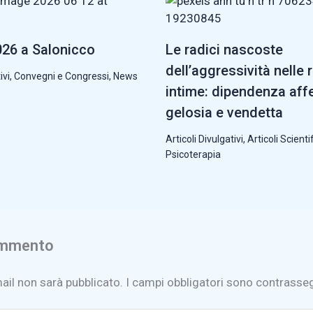
26 a Salonicco
Le radici nascoste
dell’aggressività nelle 
ivi
,
Convegni e Congressi
,
News
intime: dipendenza affe
gelosia e vendetta
Articoli Divulgativi
,
Articoli Scientif
Psicoterapia
ommento
mail non sarà pubblicato.
I campi obbligatori sono contrasse