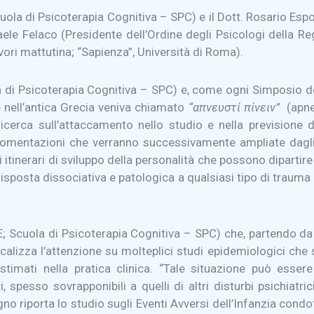
cuola di Psicoterapia Cognitiva – SPC) e il Dott. Rosario Es
aele Felaco (Presidente dell’Ordine degli Psicologi della R
vori mattutina; “Sapienza”, Università di Roma).
ola di Psicoterapia Cognitiva – SPC) e, come ogni Simposio 
 nell’antica Grecia veniva chiamato
“
α
π
νευστί
π
ίνειν
”
(apneu
a ricerca sull’attaccamento nello studio e nella previsione
mentazioni che verranno successivamente ampliate dagli alt
i itinerari di sviluppo della personalità che possono diparti
a risposta dissociativa e patologica a qualsiasi tipo di trau
Scuola di Psicoterapia Cognitiva – SPC) che, partendo da 
lizza l’attenzione su molteplici studi epidemiologici che s
imati nella pratica clinica. “Tale situazione può essere
 spesso sovrapponibili a quelli di altri disturbi psichiatri
gno riporta lo studio sugli Eventi Avversi dell’Infanzia cond