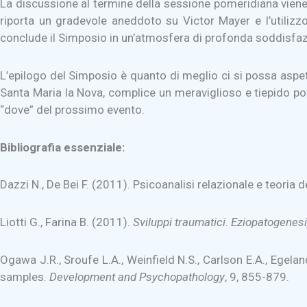
La discussione al termine della sessione pomeridiana viene co
riporta un gradevole aneddoto su Victor Mayer e l’utilizzo 
conclude il Simposio in un’atmosfera di profonda soddisfa
L’epilogo del Simposio è quanto di meglio ci si possa aspet
Santa Maria la Nova, complice un meraviglioso e tiepido pom
“dove” del prossimo evento.
Bibliografia essenziale:
Dazzi N., De Bei F. (2011). Psicoanalisi relazionale e teoria d
Liotti G., Farina B. (2011).
Sviluppi traumatici. Eziopatogenesi
Ogawa J.R., Sroufe L.A., Weinfield N.S., Carlson E.A., Egel
samples.
Development and Psychopathology
, 9, 855-879.