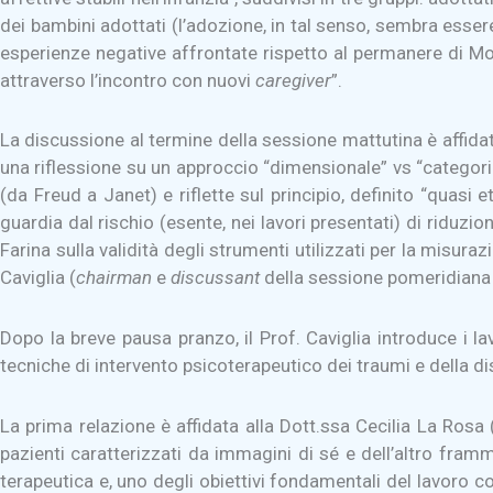
dei bambini adottati (l’adozione, in tal senso, sembra essere
esperienze negative affrontate rispetto al permanere di Mode
attraverso l’incontro con nuovi
caregiver
”.
La discussione al termine della sessione mattutina è affid
una riflessione su un approccio “dimensionale” vs “categoria
(da Freud a Janet) e riflette sul principio, definito “quasi 
guardia dal rischio (esente, nei lavori presentati) di riduz
Farina sulla validità degli strumenti utilizzati per la misura
Caviglia (
chairman
e
discussant
della sessione pomeridiana 
Dopo la breve pausa pranzo, il Prof. Caviglia introduce i lavo
tecniche di intervento psicoterapeutico dei traumi e della 
La prima relazione è affidata alla Dott.ssa Cecilia La Ros
pazienti caratterizzati da immagini di sé e dell’altro fram
terapeutica e, uno degli obiettivi fondamentali del lavoro c