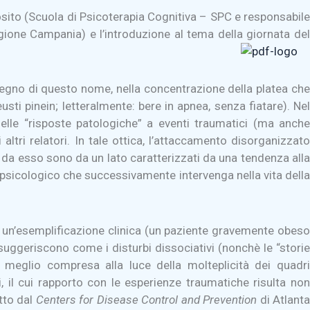
posito (Scuola di Psicoterapia Cognitiva – SPC e responsabil
egione Campania) e l’introduzione al tema della giornata del
degno di questo nome, nella concentrazione della platea che
sti pinein; letteralmente: bere in apnea, senza fiatare). Ne
 delle “risposte patologiche” a eventi traumatici (ma anche
ri relatori. In tale ottica, l’attaccamento disorganizzato
re da esso sono da un lato caratterizzati da una tendenza alla
ma psicologico che successivamente intervenga nella vita della
un’esemplificazione clinica (un paziente gravemente obeso
uggeriscono come i disturbi dissociativi (nonchè le “storie
 meglio compresa alla luce della molteplicità dei quadri
ci, il cui rapporto con le esperienze traumatiche risulta non
otto dal
Centers for Disease Control and Prevention
di Atlant