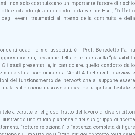
tili non solo costituiscano un importante fattore di rischi
Liotti e citando gli studi condotti da van de Hart, “l’effetto
egli eventi traumatici all’interno della continuità e della
ondenti quadri clinici associati, è il Prof. Benedetto Farina
iornatissima, revisione della letteratura sulla “plausibilità
Gli studi presentati e, in particolare, quello condotto dallo
azienti è stata somministrata l’Adult Attachment Interview e
azioni del funzionamento dei
network
che si suppone esser
nella validazione neuroscientifica delle ipotesi testate e
e a carattere religioso, frutto del lavoro di diversi pittori
i illustrando uno studio pluriennale del suo gruppo di ricerca
ttamenti, “rotture relazionali” o “assenza completa di figure
flessione sull’impatto della “stabilità” del contesto relazionale