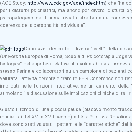
(ACE Study;
http://www.cdc.gov/ace/index.htm
) che “ha co
per i disturbi psichiatrici, ma anche per diversi disturbi or
psicopatogeno del trauma risulta strettamente connesso all
coerenza della personalità individuale”.
Dopo aver descritto i diversi “livelli” della dis
(Università Europea di Roma; Scuola di Psicoterapia Cogniva 
biologica” delle ipotesi relative alla vulnerabilità a proces
stesso Farina e collaboratori su un campione di pazienti co
valutata l’attività cerebrale tramite EEG Coherence non r
implicati nelle funzioni integrative, né un aumento della 
stimolano “la discussione sulle implicazioni cliniche di tali ri
Giusto il tempo di una piccola pausa (piacevolmente trascors
manieristi del XVI e XVII secolo) ed è la Prof.ssa Rosalinda 
dove sono stati valutati i pattern e le “caratteristiche” de
affettive stabili nell’infanzia”, suddivisi in tre gruppi: adott