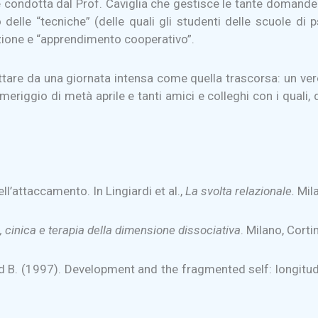
ndotta dal Prof. Caviglia che gestisce le tante domande rivol
delle “tecniche” (delle quali gli studenti delle scuole di p
zione e “apprendimento cooperativo”.
tare da una giornata intensa come quella trascorsa: un vero 
eriggio di metà aprile e tanti amici e colleghi con i quali,
ell’attaccamento. In Lingiardi et al.,
La svolta relazionale.
Mila
, cinica e terapia della dimensione dissociativa
. Milano, Corti
and B. (1997). Development and the fragmented self: longitu