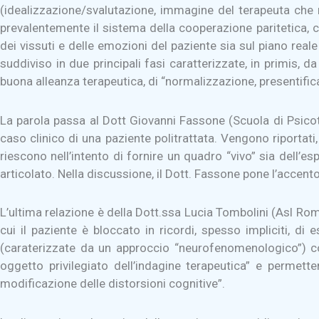
(idealizzazione/svalutazione, immagine del terapeuta che mu
prevalentemente il sistema della cooperazione paritetica, ch
dei vissuti e delle emozioni del paziente sia sul piano real
suddiviso in due principali fasi caratterizzate, in primis,
buona alleanza terapeutica, di “normalizzazione, presentifica
La parola passa al Dott Giovanni Fassone (Scuola di Psicot
caso clinico di una paziente politrattata. Vengono riportati
riescono nell’intento di fornire un quadro “vivo” sia dell’e
articolato. Nella discussione, il Dott. Fassone pone l’accent
L’ultima relazione è della Dott.ssa Lucia Tombolini (Asl Rom
cui il paziente è bloccato in ricordi, spesso impliciti, d
(caraterizzate da un approccio “neurofenomenologico”) co
oggetto privilegiato dell’indagine terapeutica” e permette
modificazione delle distorsioni cognitive”.