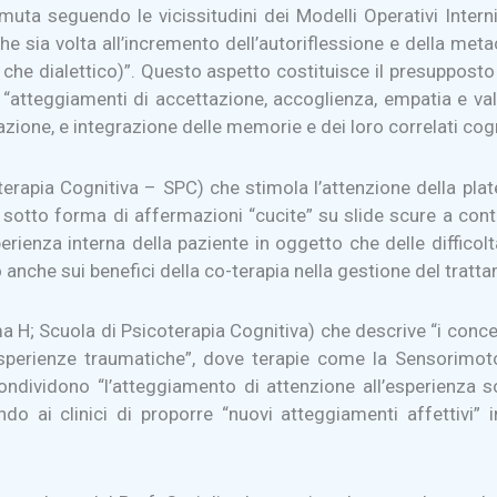
ta seguendo le vicissitudini dei Modelli Operativi Interni 
e sia volta all’incremento dell’autoriflessione e della meta
e che dialettico)”. Questo aspetto costituisce il presupposto
 da “atteggiamenti di accettazione, accoglienza, empatia e v
zione, e integrazione delle memorie e dei loro correlati cogn
erapia Cognitiva – SPC) che stimola l’attenzione della plat
, sotto forma di affermazioni “cucite” su slide scure a contr
sperienza interna della paziente in oggetto che delle diffico
o anche sui benefici della co-terapia nella gestione del tratt
a H; Scuola di Psicoterapia Cognitiva) che descrive “i conce
i esperienze traumatiche”, dove terapie come la Sensorimot
ndividono “l’atteggiamento di attenzione all’esperienza 
ndo ai clinici di proporre “nuovi atteggiamenti affettivi” 