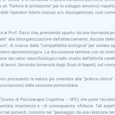
 un “fattore di protezione” per lo sviluppo emotivo) rispetto
lli Operativi Interni insicuri e/o disorganizzati, così come
ata al Prof. Dazzi che, prendendo spunto da una domanda pro
le” alla disorganizzazione dell’attaccamento, discute delle 
etico”, di ricerca della “compatibilità biologica” per evitar
ionismo epistemiologico. La discussione termina con un intere
zione dei valori neurofisiologici nello studio dell’attività c
di lavori; Seconda Università degli Studi di Napoli), sul co
ri precisando la natura più orientata alla “pratica clinica” (
dissociazione) della sessione pomeridiana.
a (Scuola di Psicoterapia Cognitiva – SPC) che pone l’accen
mentate, impotenza e –di conseguenza- sfiducia. Tali aspett
on tali pazienti, consiste nel “passaggio da una relazione t