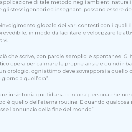
’applicazione di tale metodo negli ambienti naturali 
 gli stessi genitori ed insegnanti possano essere dei 
nvolgimento globale dei vari contesti con i quali 
evedibile, in modo da facilitare e velocizzare le att
ivi.
che scrive, con parole semplici e spontanee, G. Nicol
stico opera per calmare le proprie ansie e quindi rib
un orologio, ogni attimo deve sovrapporsi a quello c
giorno a quell’ora”.
re in sintonia quotidiana con una persona che non ab
po è quello dell’eterna routine. E quando qualcosa 
osse l’annuncio della fine del mondo”.