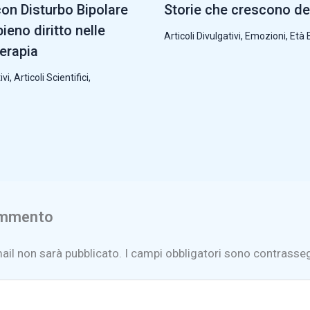
con Disturbo Bipolare
Storie che crescono de
ieno diritto nelle
Articoli Divulgativi
,
Emozioni
,
Età 
terapia
ivi
,
Articoli Scientifici
,
ommento
mail non sarà pubblicato.
I campi obbligatori sono contrasse