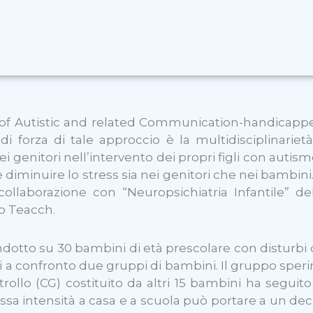
 Autistic and related Communication-handicapped 
di forza di tale approccio è la multidisciplinarietà
e dei genitori nell’intervento dei propri figli con au
 diminuire lo stress sia nei genitori che nei bambi
ollaborazione con “Neuropsichiatria Infantile” del
o Teacch.
ondotto su 30 bambini di età prescolare con disturbi de
si a confronto due gruppi di bambini. Il gruppo spe
llo (CG) costituito da altri 15 bambini ha seguito u
intensità a casa e a scuola può portare a un decre