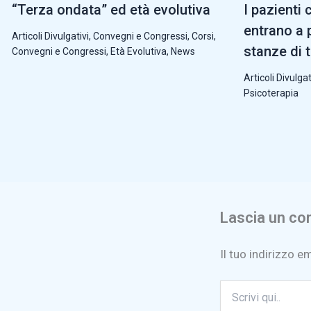
“Terza ondata” ed età evolutiva
I pazienti 
entrano a p
Articoli Divulgativi
,
Convegni e Congressi
,
Corsi,
stanze di 
Convegni e Congressi
,
Età Evolutiva
,
News
Articoli Divulgat
Psicoterapia
Lascia un c
Il tuo indirizzo e
Scrivi
qui..