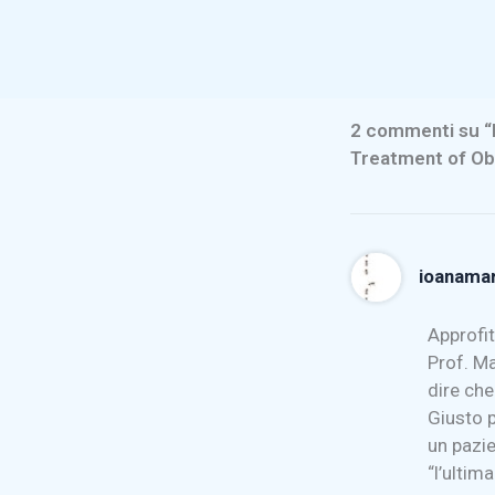
2 commenti su “I
Treatment of Ob
ioanamar
Approfit
Prof. Ma
dire che
Giusto p
un pazie
“l’ultim