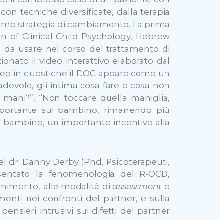
con tecniche diversificate, dalla terapia
 come strategia di cambiamento. La prima
ion of Clinical Child Psychology, Hebrew
he da usare nel corso del trattamento di
nato il video interattivo elaborato dal
 video in questione il DOC appare come un
devole, gli intima cosa fare e cosa non
le mani?”, “Non toccare quella maniglia,
 importante sul bambino, rimanendo più
 il bambino, un importante incentivo alla
el dr. Danny Derby (Phd, Psicoterapeuti,
sentato la fenomenologia del R-OCD,
enimento, alle modalità di
assessment
e
enti nei confronti del partner, e sulla
sieri intrusivi sui difetti del partner