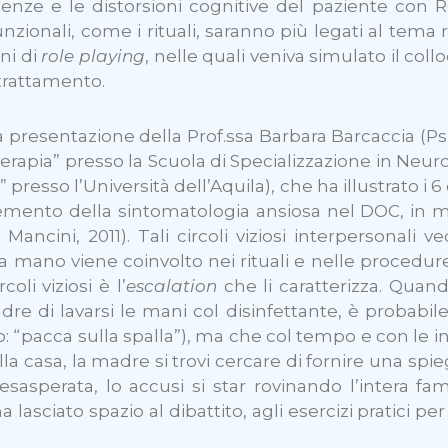
edenze e le distorsioni cognitive del paziente con 
nzionali, come i rituali, saranno più legati al tema
ni di
role playing
, nelle quali veniva simulato il col
 trattamento.
a presentazione della Prof.ssa Barbara Barcaccia (P
erapia” presso la Scuola di Specializzazione in Neu
presso l’Università dell’Aquila), che ha illustrato i 6
mento della sintomatologia ansiosa nel DOC, in mani
a e Mancini, 2011). Tali circoli viziosi interpersonal
 mano viene coinvolto nei rituali e nelle procedure 
oli viziosi è l’
escalation
che li caratterizza. Quan
 di lavarsi le mani col disinfettante, è probabile c
o: “pacca sulla spalla”), ma che col tempo e con le ins
ella casa, la madre si trovi cercare di fornire una s
 esasperata, lo accusi si star rovinando l’intera fami
asciato spazio al dibattito, agli esercizi pratici per l’