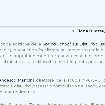
di
Elena Bilotta
econda edizione della
Spring School
sul Disturbo Os
mania), quest’anno focalizzata su nuove strategie e
enti e approfondimenti formativi, ricchi di esempi p
 al dibattito sulle difficoltà che il terapeuta può in
i.
rancesco Mancini
, direttore della scuola APC-SPC,
zato il disturbo-ossessivo compulsivo nei secoli, 
 suo mantenimento.
cal Sciences, Tel Aviv University, Israele), ha illus