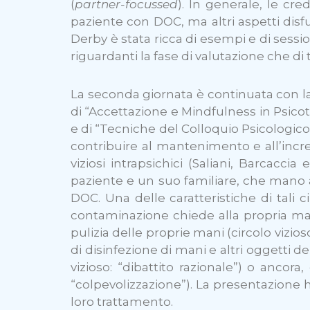
(
partner-focussed
). In generale, le cr
paziente con DOC, ma altri aspetti disfu
Derby è stata ricca di esempi e di sessio
riguardanti la fase di valutazione che di
La seconda giornata è continuata con l
di “Accettazione e Mindfulness in Psicot
e di “Tecniche del Colloquio Psicologico” 
contribuire al mantenimento e all’incre
viziosi intrapsichici (Saliani, Barcacci
paziente e un suo familiare, che mano a
DOC. Una delle caratteristiche di tali circ
contaminazione chiede alla propria madre
pulizia delle proprie mani (circolo vizios
di disinfezione di mani e altri oggetti d
vizioso: “dibattito razionale”) o ancora,
“colpevolizzazione”). La presentazione ha l
loro trattamento.