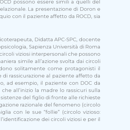
ROCD possono essere simili a quelli del
 relazionale. La presentazione di Doron e
loquio con il paziente affetto da ROCD, sia
sicoterapeuta, Didatta APC-SPC, docente
ropsicologia, Sapienza Università di Roma
 circoli viziosi interpersonali che possono
era simile all’azione svolta dai circoli
i vedono solitamente come protagonisti il
di rassicurazione al paziente affetto da
do, ad esempio, il paziente con DOC da
he all’inizio la madre lo rassicuri sulla
istenze del figlio di fronte alle richieste
piegazione razionale del fenomeno (circolo
glia con le sue “follie” (circolo vizioso:
identificazione dei circoli viziosi e per il