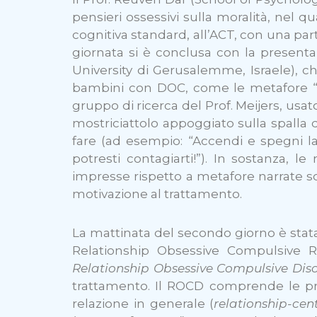
pensieri ossessivi sulla moralità, nel q
cognitiva standard, all’ACT, con una pa
giornata si è conclusa con la presentaz
University di Gerusalemme, Israele), ch
bambini con DOC, come le metafore “vis
gruppo di ricerca del Prof. Meijers, usa
mostriciattolo appoggiato sulla spalla
fare (ad esempio: “Accendi e spegni la 
potresti contagiarti!”). In sostanza,
impresse rispetto a metafore narrate sot
motivazione al trattamento.
La mattinata del secondo giorno è stata
Relationship Obsessive Compulsive 
Relationship Obsessive Compulsive Dis
trattamento. Il ROCD comprende le preo
relazione in generale (
relationship-cen