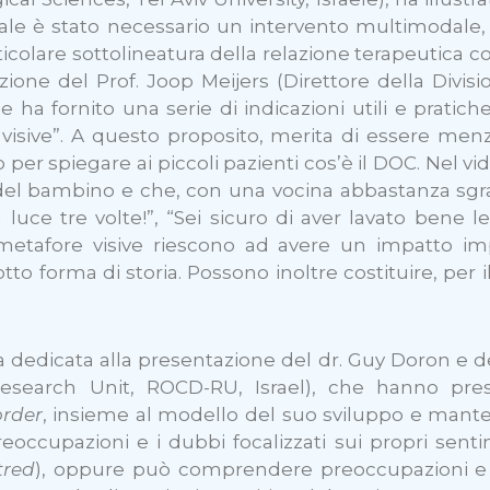
uale è stato necessario un intervento multimodale, 
rticolare sottolineatura della relazione terapeutica
ione del Prof. Joop Meijers (Direttore della Divis
e ha fornito una serie di indicazioni utili e pratic
ive”. A questo proposito, merita di essere menzio
to per spiegare ai piccoli pazienti cos’è il DOC. Nel
 del bambino e che, con una vocina abbastanza sgra
luce tre volte!”, “Sei sicuro di aver lavato bene 
 le metafore visive riescono ad avere un impatto
to forma di storia. Possono inoltre costituire, per
 dedicata alla presentazione del dr. Guy Doron e d
Research Unit, ROCD-RU, Israel), che hanno pre
order
, insieme al modello del suo sviluppo e mant
ccupazioni e i dubbi focalizzati sui propri sentim
tred
), oppure può comprendere preoccupazioni e pen