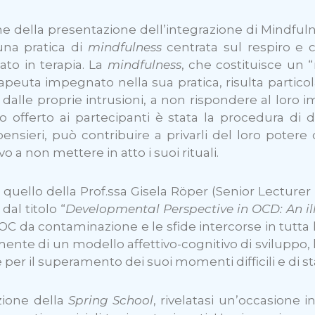
he della presentazione dell’integrazione di Mindfu
una pratica di
mindfulness
centrata sul respiro e c
sato in terapia. La
mindfulness
, che costituisce un
apeuta impegnato nella sua pratica, risulta particol
 dalle proprie intrusioni, a non rispondere al lor
 offerto ai partecipanti è stata la procedura di 
nsieri, può contribuire a privarli del loro potere 
vo a non mettere in atto i suoi rituali.
 quello della Prof.ssa Gisela Röper (Senior Lecture
al titolo “
Developmental Perspective in OCD: An il
C da contaminazione e le sfide intercorse in tutta la
mente di un modello affettivo-cognitivo di sviluppo, 
 e per il superamento dei suoi momenti difficili e di st
zione della
Spring School
, rivelatasi un’occasione 