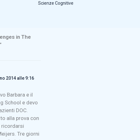
Scienze Cognitive
lenges in The
”
no 2014 alle 9:16
vo Barbara e il
ing School e devo
pazienti DOC.
to alla prova con
 ricordarsi
eijers. Tre giorni