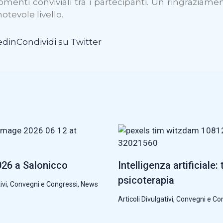
enti conviviali tra i partecipanti. Un ringraziamen
otevole livello.
edin
Condividi su Twitter
26 a Salonicco
Intelligenza artificiale: 
psicoterapia
ivi
,
Convegni e Congressi
,
News
Articoli Divulgativi
,
Convegni e Co