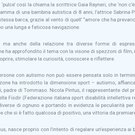
 ‘pulce’ così la chiama la scrittrice Gaia Rayneri, che ‘non c’
amma di una bambina autistica di 8 anni, l’attrice Sabrina P
 stessa barca, grazie al vento di quell’ “amore che ha prevar
po una lunga e faticosa navigazione.
 ma anche della relazione tra diverse forme di espressi
 ha approfondito il tema con la visone di spezzoni di film, m
rire, stimolare la curiosità, conoscere e riflettere.
le persone con autismo non può essere pensata solo in termin
zzone ha introdotto la dimensione sport – autismo, affiancato
, padre di Tommaso. Nicola Pintus, il rappresentante del pro
a Fisdir (Federazione italiana sport disabilità intellettiva 
diverse di ognuno e portando in evidenza le peculiarità per
e che si è fatto qualcosa di positivo, una vittoria da premiar
, nasce proprio con l’intento di regalare un’esperienza ai ba