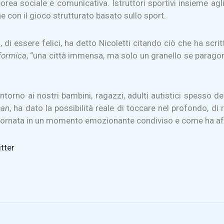
orea sociale e comunicativa. Istruttori sportivi insieme ag
e con il gioco strutturato basato sullo sport.
rsi, di essere felici, ha detto Nicoletti citando ciò che ha sc
 formica
, “una città immensa, ma solo un granello se paragon
torno ai nostri bambini, ragazzi, adulti autistici spesso def
man
, ha dato la possibilità reale di toccare nel profondo, di
a giornata in un momento emozionante condiviso e come ha affe
tter