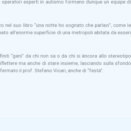
li operatori esperti in autismo formano dunque un equipe di
ritto nel suo libro “una notte ho sognato che parlavi”, come le
ato all’enorme superficie di una metropoli abitata da esseri
initi “geni” da chi non sa o da chi si àncora allo stereotipo
 riflettere ma anche di stare insieme, lasciando sulla sfond
rmato il prof. Stefano Vicari, anche di “festa”.