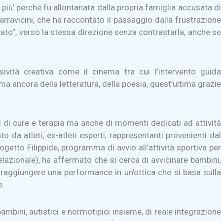
è più’ perché fu allontanata dalla propria famiglia accusata di
arravicini, che ha raccontato il passaggio dalla frustrazione
icato”, verso la stessa direzione senza contrastarla, anche se
vità creativa come il cinema tra cui l’intervento guida
a ancora della letteratura, della poesia, quest’ultima grazie
i di cure e terapia ma anche di momenti dedicati ad attività
 da atleti, ex-atleti esperti, rappresentanti provenienti dal
getto Filippide, programma di avvio all’attività sportiva per
relazionale), ha affermato che si cerca di avvicinare bambini,
 raggiungere una performance in un’ottica che si basa sulla
e.
mbini, autistici e normotipici insieme, di reale integrazione