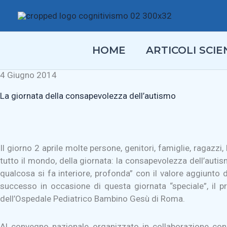
Vai
al
contenuto
HOME
ARTICOLI SCIEN
4 Giugno 2014
La giornata della consapevolezza dell’autismo
Il giorno 2 aprile molte persone, genitori, famiglie, ragazzi
tutto il mondo, della giornata: la consapevolezza dell’aut
qualcosa si fa interiore, profonda” con il valore aggiunto 
successo in occasione di questa giornata “speciale”, il 
dell’Ospedale Pediatrico Bambino Gesù di Roma.
Al convegno nazionale organizzato in collaborazione con 