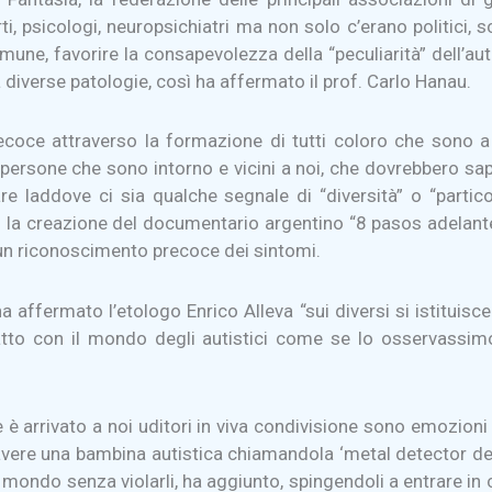
i, psicologi, neuropsichiatri ma non solo c’erano politici, scri
une, favorire la consapevolezza della “peculiarità” dell’aut
diverse patologie, così ha affermato il prof. Carlo Hanau.
ecoce attraverso la formazione di tutti coloro che sono a 
e persone che sono intorno e vicini a noi, che dovrebbero s
re laddove ci sia qualche segnale di “diversità” o “partic
 la creazione del documentario argentino “8 pasos adelante”
r un riconoscimento precoce dei sintomi.
affermato l’etologo Enrico Alleva “sui diversi si istituisce
atto con il mondo degli autistici come se lo osservassimo
e è arrivato a noi uditori in viva condivisione sono emozio
vere una bambina autistica chiamandola ‘metal detector del
mondo senza violarli, ha aggiunto, spingendoli a entrare in c