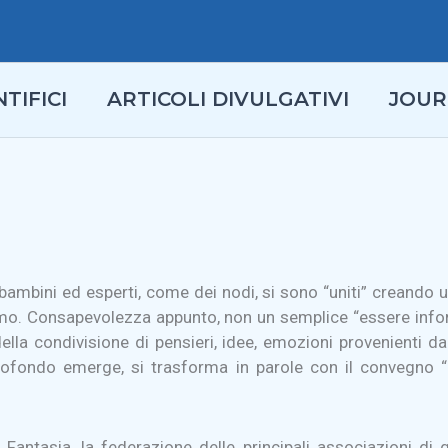
TIFICI
ARTICOLI DIVULGATIVI
JOUR
, bambini ed esperti, come dei nodi, si sono “uniti” creando u
ismo. Consapevolezza appunto, non un semplice “essere infor
della condivisione di pensieri, idee, emozioni provenienti 
profondo emerge, si trasforma in parole con il convegno 
Fantasia, la federazione delle principali associazioni d