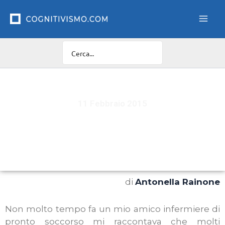
Vai
al
contenuto
11 Febbraio 2015
Riconoscere e accettare le emozioni dei propri
figli e accompagnarli nella crescita
di
Antonella Rainone
Non molto tempo fa un mio amico infermiere di
pronto soccorso mi raccontava che molti