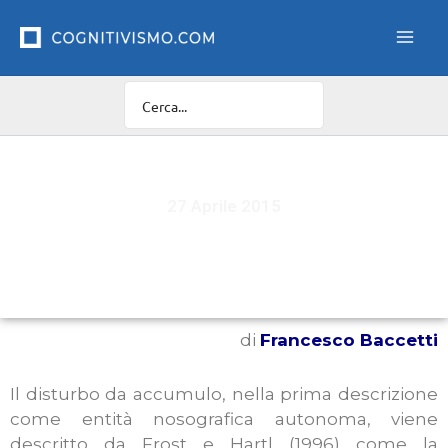
Vai
al
contenuto
27 Aprile 2015
L'acquisto compulsivo
di
Francesco Baccetti
Il disturbo da accumulo, nella prima descrizione
come entità nosografica autonoma, viene
descritto da Frost e Hartl (1996) come la