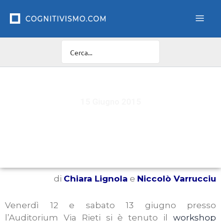
Vai
al
contenuto
15 Giugno 2015
L'intervento sul trauma secondo Martin Bohus:
accorgimenti e indicazioni di metodo
di
Chiara Lignola
e
Niccolò Varrucciu
Venerdì 12 e sabato 13 giugno presso
l’Auditorium Via Rieti si è tenuto il
workshop