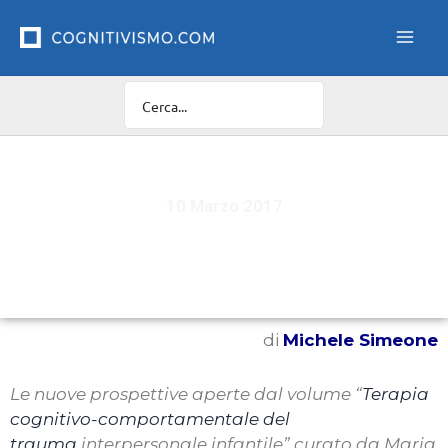
Vai
al
contenuto
10 Marzo 2017
Il trauma infantile, oltre il luogo comune
di
Michele Simeone
Le nuove prospettive aperte dal volume “
Terapia
cognitivo-comportamentale del
trauma
interpersonale infantile” curato da Maria