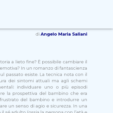
di
Angelo Maria Saliani
ria a lieto fine? È possibile cambiare il
a emotiva? In un romanzo di fantascienza
ul passato esiste. La tecnica nota con il
ura dei sintomi attuali ma agli schemi
mentali: individuare uno o più episodi
mere la prospettiva del bambino che era
 frustrato del bambino e introdurre un
re un senso di agio e sicurezza.
In una
 sé adulto (ossia la persona con l’età e