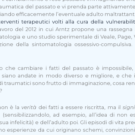
 traumatica del passato e vi prenda parte attivament
iando efficacemente l’eventuale adulto maltrattant
erventi terapeutici volti alla cura della vulnerabi
oro del 2012 in cui Arntz propone una rassegna sci
atologia e uno studio sperimentale di Veale, Page, 
iduzione della sintomatologia ossessivo-compulsiv
 che cambiare i fatti del passato è impossibile,
e siano andate in modo diverso e migliore, e che
rdi traumatici sono frutto di immaginazione, cosa rend
?
non è la
verità
dei fatti a essere riscritta, ma il
sign
sensibilizzandolo, ad esempio, all’idea di non ess
 infelicità) e dell’adulto poi. Gli episodi di vita pre
sperienze da cui originano schemi, convinzioni stab