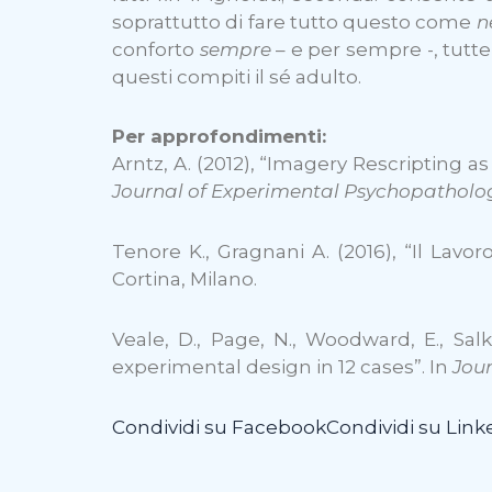
soprattutto di fare tutto questo come
n
conforto
sempre
– e per sempre -, tutt
questi compiti il sé adulto.
Per approfondimenti:
Arntz, A. (2012), “Imagery Rescripting a
Journal of Experimental Psychopatholo
Tenore K., Gragnani A. (2016), “Il Lavoro
Cortina, Milano.
Veale, D., Page, N., Woodward, E., Sal
experimental design in 12 cases”. In
Jou
Condividi su Facebook
Condividi su Link