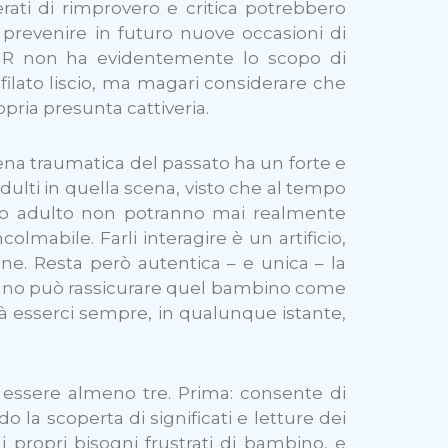
terati di rimprovero e critica potrebbero
 prevenire in futuro nuove occasioni di
la IR non ha evidentemente lo scopo di
 filato liscio, ma magari considerare che
pria presunta cattiveria.
ena traumatica del passato ha un forte e
dulti in quella scena, visto che al tempo
tesso adulto non potranno mai realmente
olmabile. Farli interagire è un artificio,
e. Resta però autentica – e unica – la
ssuno può rassicurare quel bambino come
rà esserci sempre, in qualunque istante,
no essere almeno tre. Prima: consente di
 la scoperta di significati e letture dei
 i propri bisogni frustrati di bambino, e