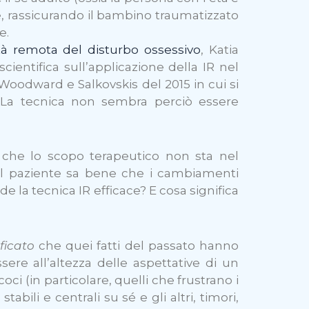
e, rassicurando il bambino traumatizzato
e.
lità remota del disturbo ossessivo
, Katia
entifica sull’applicazione della IR nel
Woodward e Salkovskis del 2015 in cui si
a. La tecnica non sembra perciò essere
 che lo scopo terapeutico non sta nel
 il paziente sa bene che i cambiamenti
e la tecnica IR efficace? E cosa significa
ificato
che quei fatti del passato hanno
ere all’altezza delle aspettative di un
coci (in particolare, quelli che frustrano i
ili e centrali su sé e gli altri, timori,