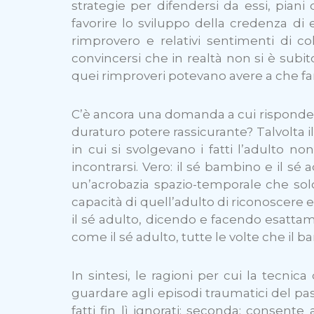
strategie per difendersi da essi, piani 
favorire lo sviluppo della credenza di
rimprovero e relativi sentimenti di c
convincersi che in realtà non si è subit
quei rimproveri potevano avere a che far
C’è ancora una domanda a cui rispondere
duraturo potere rassicurante? Talvolta i
in cui si svolgevano i fatti l’adulto 
incontrarsi. Vero: il sé bambino e il sé 
un’acrobazia spazio-temporale che sol
capacità di quell’adulto di riconoscer
il sé adulto, dicendo e facendo esattam
come il sé adulto, tutte le volte che il b
In sintesi, le ragioni per cui la tecni
guardare agli episodi traumatici del pas
fatti fin lì ignorati; seconda: consente