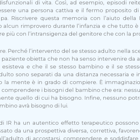
disfunzionali di vita. Così, ad esempio, episodi rei
 essere una persona cattiva e il fermo proposito di
olpa. Riscrivere questa memoria con l’aiuto del
o alcun rimprovero durante l’infanzia e che tutto è
e più con l’intransigenza del genitore che con la pro
. Perché l’intervento del se stesso adulto nella sc
l paziente obietta che non ha senso intervenire da a
non esisteva e che il se stesso bambino e il se s
adulto sono separati da una distanza necessaria e inc
o la mente è in grado di compiere. È immaginazion
e e comprendere i bisogni del bambino che era: ne
ente quello di cui ha bisogno. Infine, nessuno pot
ambino avrà bisogno di lui.
ca di IR ha un autentico effetto terapeutico posso
sato da una prospettiva diversa, correttiva, favorendo
 all’adulto di accostarsi, comprendere e soddisfare