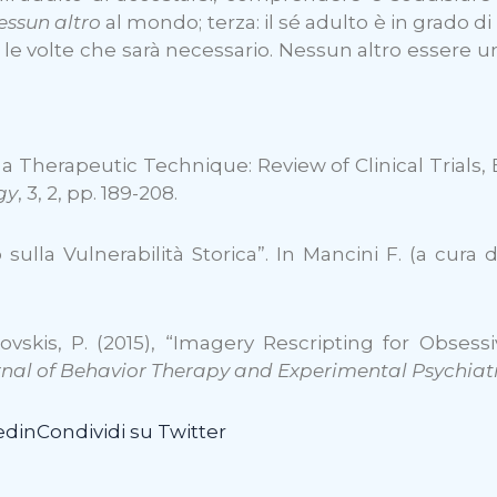
essun altro
al mondo; terza: il sé adulto è in grado di
e le volte che sarà necessario. Nessun altro essere
s a Therapeutic Technique: Review of Clinical Trials
gy
, 3, 2, pp. 189-208.
 sulla Vulnerabilità Storica”. In Mancini F. (a cura 
kovskis, P. (2015), “Imagery Rescripting for Obses
rnal of Behavior Therapy and Experimental Psychiat
edin
Condividi su Twitter