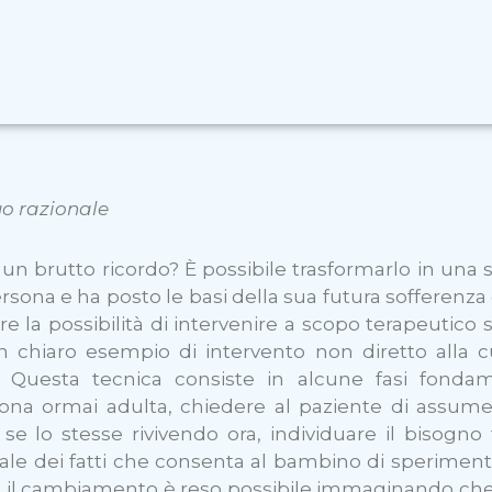
uo razionale
n brutto ricordo? È possibile trasformarlo in una sto
ersona e ha posto le basi della sua futura sofferenz
e la possibilità di intervenire a scopo terapeutico s
 chiaro esempio di intervento non diretto alla c
o. Questa tecnica consiste in alcune fasi fonda
ersona ormai adulta, chiedere al paziente di assu
se lo stesse rivivendo ora, individuare il bisogno
e dei fatti che consenta al bambino di sperimenta
, il cambiamento è reso possibile immaginando che il