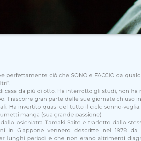
crive perfettamente ciò che SONO e FACCIO da qua
ri”.
i casa da più di otto. Ha interrotto gli studi, non ha 
. Trascorre gran parte delle sue giornate chiuso i
li. Ha invertito quasi del tutto il ciclo sonno-veglia
e fumetti manga (sua grande passione).
dallo psichiatra Tamaki Saito e tradotto dallo stess
i in Giappone vennero descritte nel 1978 da Ka
r lunghi periodi e che non erano altrimenti diagn