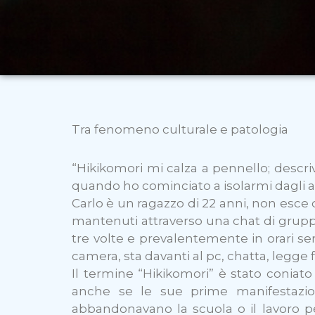
Tra fenomeno culturale e patologia
“Hikikomori mi calza a pennello; des
quando ho cominciato a isolarmi dagli alt
Carlo è un ragazzo di 22 anni, non esce d
mantenuti attraverso una chat di gruppo
tre volte e prevalentemente in orari sera
camera, sta davanti al pc, chatta, legg
Il termine “Hikikomori” è stato coniato 
anche se le sue prime manifestazion
abbandonavano la scuola o il lavoro pe