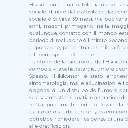
Hikikomori è una patologia diagnosti
sociale, di ritiro dalle attività scolasti
sociale è di circa 39 mesi, ma può vari
anni, maschi primogeniti nella maggi
qualunque contatto con il mondo esterno,
periodo di reclusione è limitato. Secondo
popolazione, percentuale simile all’inci
inferiori rispetto alle stime.
I sintomi della sindrome dell’Hikikomori
compulsivi, apatia, letargia, umore depr
Spesso, l’Hikikomori è stato erronea
sintomatologia, ma le allucinazioni e i d
diagnosi di un disturbo dell’umore pot
scarsa autostima, apatia e alterazioni de
In Giappone molti medici utilizzano la d
tra i due disturbi con un
pattern
comp
potrebbe richiedere l’esigenza di una di
alle gratificazioni.