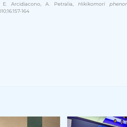
o, E. Arcidiacono, A. Petralia,
Hikikomori pheno
10;16:157-164