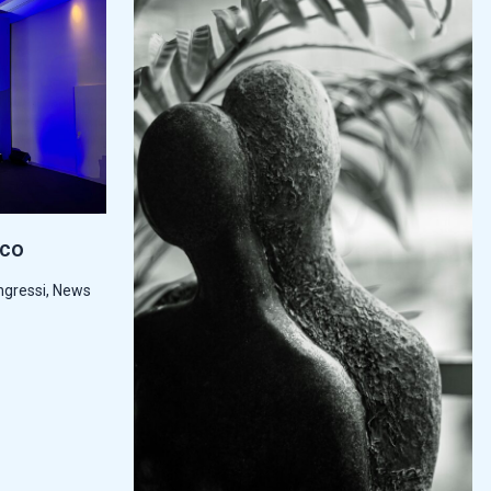
cco
ngressi
,
News