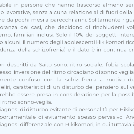
cabile in persone che hanno trascorso almeno sei
che o lavorative, senza alcuna relazione al di fuori del
are da pochi mesi a parecchi anni. Solitamente rigu
oranza dei casi, che decidono di rinchiudersi vo
 familiari inclusi. Solo il 10% dei soggetti intere
 alcuni, il numero degli adolescenti Hikikomori ricon
denza della schizofrenia) e il dato è in continua cr
 descritti da Saito sono: ritiro sociale, fobia scolar
esso, inversione del ritmo circadiano di sonno veglia
mente confuso con la schizofrenia a motivo del r
eliri, caratteristici di un disturbo del pensiero sul
rebbe essere presa in considerazione per la possib
l ritmo sonno-veglia.
iagnosi di disturbo evitante di personalità per Hiki
ortamentale di evitamento spesso pervasivo. Anch
agnosi differenziale con Hikikomori, in cui tuttavia 