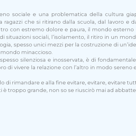
no sociale e una problematica della cultura gia
agazzi che si ritirano dalla scuola, dal lavoro e dal
altro con estremo dolore e paura, il mondo esterno 
di situazioni sociali, l’isolamento, il ritiro in un m
ogia, spesso unici mezzi per la costruzione di un’iden
un mondo minaccioso.
 spesso silenziosa e inosservata, è di fondamenta
ro di vivere la relazione con l’altro in modo sereno e 
di rimandare e alla fine evitare, evitare, evitare tut
i è troppo grande, non so se riuscirò mai ad abbatter