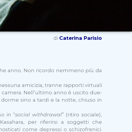
di
Caterina Parisio
lche anno. Non ricordo nemmeno più da
nessuna amicizia, tranne rapporti virtuali
n camera. Nell’ultimo anno è uscito due-
: dorme sino a tardi e la notte, chiuso in
o in “
social withdrawal
” (ritiro sociale),
sahara, per riferirsi a soggetti che
osticati come depressi o schizofrenici.