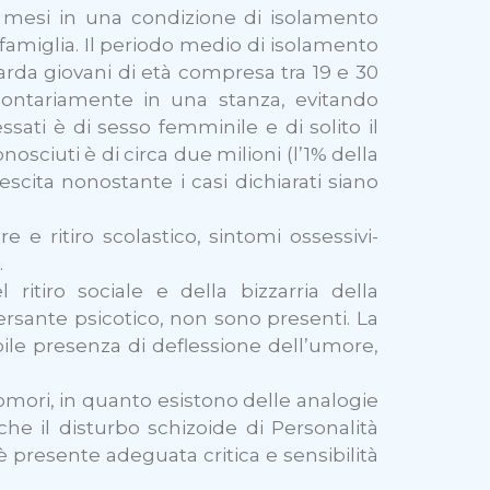
 mesi in una condizione di isolamento
la famiglia. Il periodo medio di isolamento
arda giovani di età compresa tra 19 e 30
lontariamente in una stanza, evitando
ssati è di sesso femminile e di solito il
osciuti è di circa due milioni (l’1% della
escita nonostante i casi dichiarati siano
e e ritiro scolastico, sintomi ossessivi-
.
itiro sociale e della bizzarria della
 versante psicotico, non sono presenti. La
ile presenza di deflessione dell’umore,
komori, in quanto esistono delle analogie
e il disturbo schizoide di Personalità
è presente adeguata critica e sensibilità