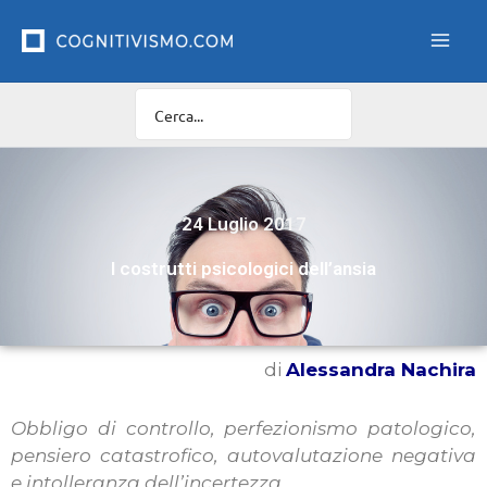
Vai
al
contenuto
24 Luglio 2017
I costrutti psicologici dell’ansia
di
Alessandra Nachira
Obbligo di controllo, perfezionismo patologico,
pensiero catastrofico, autovalutazione negativa
e intolleranza dell’incertezza