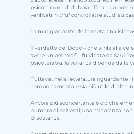
L’autore, esaminando studi RCT e meta-a
psicoterapici di dubbia efficacia o potenz
verificati in
trial
controllati e studi su caso
La maggior parte delle meta-analisi most
Il verdetto del Dodo – che si rifà alla ce
avere un premio!” – fu ideato da Saul R
psicoterapia, la varianza dipenda dalle ca
Tuttavia, nella letteratura riguardante i 
comportamentale sia più utile di altre n
Ancora più sconcertante è ciò che emerge
numero di pazienti; una minoranza non ba
di sostanze.