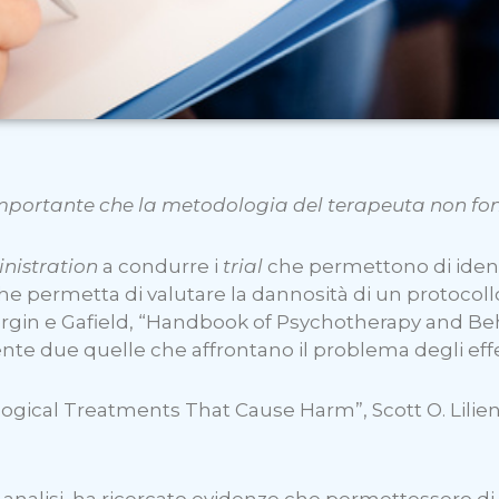
importante che la metodologia del terapeuta non fond
nistration
a condurre i
trial
che permettono di identif
permetta di valutare la dannosità di un protocollo. S
ergin e Gafield, “Handbook of Psychotherapy and Beh
e due quelle che affrontano il problema degli effett
logical Treatments That Cause Harm”, Scott O. Lilien