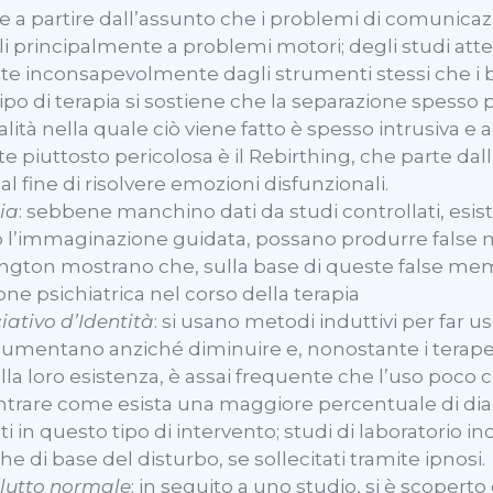
ce a partire dall’assunto che i problemi di comunica
ibili principalmente a problemi motori; degli studi 
te inconsapevolmente dagli strumenti stessi che i 
 tipo di terapia si sostiene che la separazione spes
tà nella quale ciò viene fatto è spesso intrusiva e a
te piuttosto pericolosa è il Rebirthing, che parte dal
al fine di risolvere emozioni disfunzionali.
ia
: sebbene manchino dati da studi controllati, esis
i o l’immaginazione guidata, possano produrre false m
ington mostrano che, sulla base di queste false mem
one psichiatrica nel corso della terapia
iativo d’Identità
: si usano metodi induttivi per far us
umentano anziché diminuire e, nonostante i terapeut
a loro esistenza, è assai frequente che l’uso poco 
contrare come esista una maggiore percentuale di diag
ti in questo tipo di intervento; studi di laboratorio i
e di base del disturbo, se sollecitati tramite ipnosi.
 lutto normale
: in seguito a uno studio, si è scopert