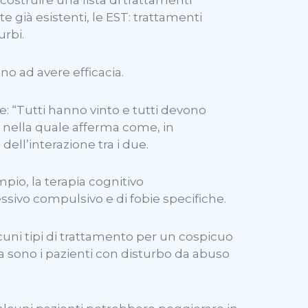
ostruire una lista di trattamenti
e già esistenti, le EST: trattamenti
urbi.
o ad avere efficacia.
ie: “Tutti hanno vinto e tutti devono
, nella quale afferma come, in
dell’interazione tra i due.
mpio, la terapia cognitivo
ssivo compulsivo e di fobie specifiche.
cuni tipi di trattamento per un cospicuo
ta sono i pazienti con disturbo da abuso