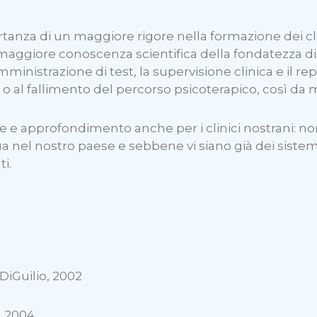
anza di un maggiore rigore nella formazione dei clin
 maggiore conoscenza scientifica della fondatezza di c
inistrazione di test, la supervisione clinica e il rep
al fallimento del percorso psicoterapico, così da mig
e e approfondimento anche per i clinici nostrani: no
ua nel nostro paese e sebbene vi siano già dei siste
i.
DiGuilio, 2002
 2004