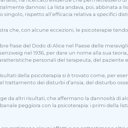
nalisi, ha ricercato evidenze che permettessero di c
ialmente dannosi. La lista andava, poi, abbinata a list
 singolo, rispetto all’efficacia relativa a specifici dist
ra che, con alcune eccezioni, le psicoterapie tendon
lebre frase del Dodo di Alice nel Paese delle meravigl
osenzweig nel 1936, per dare un nome alla sua teoria
ratteristiche personali del terapeuta, del paziente e 
risultati della psicoterapia si è trovato come, per ese
el trattamento dei disturbi d’ansia, del disturbo osse
 da altri risultati, che affermano la dannosità di al
nale peggiora con la psicoterapia: i primi della lis