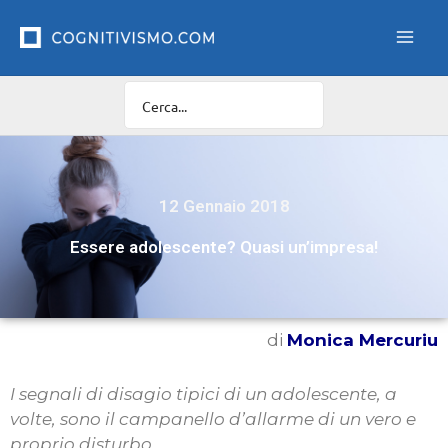
Vai
al
contenuto
12 Gennaio 2018
Essere adolescente? Quasi un’impresa!
di
Monica Mercuriu
I segnali di disagio tipici di un adolescente, a
volte, sono il campanello d’allarme di un vero e
proprio disturbo