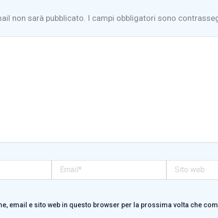
mail non sarà pubblicato.
I campi obbligatori sono contrasse
Email*
Sito
web
me, email e sito web in questo browser per la prossima volta che co