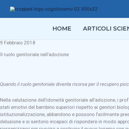
Vai
al
contenuto
HOME
ARTICOLI SCIEN
9 Febbraio 2018
Il ruolo genitoriale nell’adozione
Quando il ruolo genitoriale diventa risorsa per il recupero psi
Nella valutazione dell’idoneità genitoriale all’adozione, i pr
stati emotivi del bambino superiori rispetto ai genitori biol
istituzionalizzazione, abbandono e possono facilmente presen
delusione e si sentono incapaci di rispondere in modo appropr
riorganizzarsi per riuscire a costruire il nuovo legame con gen