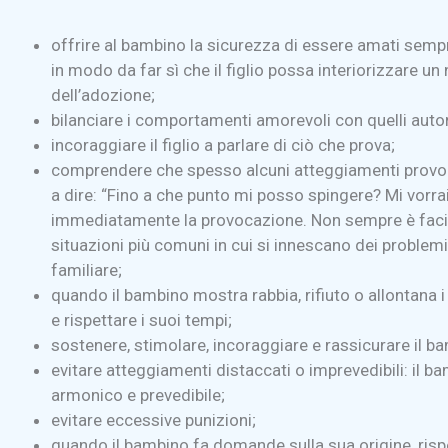
offrire al bambino la sicurezza di essere amati sem
in modo da far sì che il figlio possa interiorizzare u
dell’adozione;
bilanciare i comportamenti amorevoli con quelli autor
incoraggiare il figlio a parlare di ciò che prova;
comprendere che spesso alcuni atteggiamenti provocato
a dire: “Fino a che punto mi posso spingere? Mi vorr
immediatamente la provocazione. Non sempre è facile e
situazioni più comuni in cui si innescano dei proble
familiare;
quando il bambino mostra rabbia, rifiuto o allontana i
e rispettare i suoi tempi;
sostenere, stimolare, incoraggiare e rassicurare il ba
evitare atteggiamenti distaccati o imprevedibili: il 
armonico e prevedibile;
evitare eccessive punizioni;
quando il bambino fa domande sulla sua origine, rispo