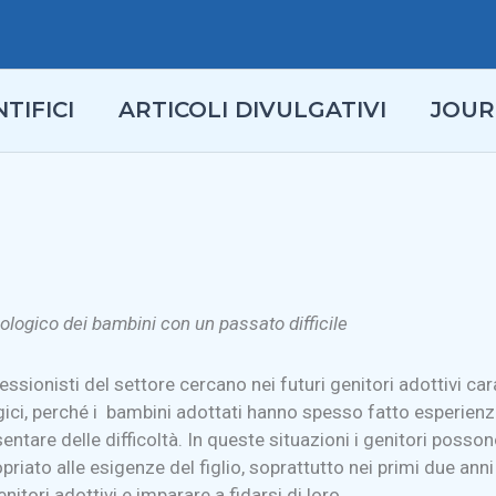
TIFICI
ARTICOLI DIVULGATIVI
JOUR
cologico dei bambini con un passato difficile
ofessionisti del settore cercano nei futuri genitori adottivi c
ogici, perché i bambini adottati hanno spesso fatto esperienza
tare delle difficoltà. In queste situazioni i genitori posson
iato alle esigenze del figlio, soprattutto nei primi due anni
itori adottivi e imparare a fidarsi di loro.