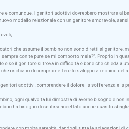
pre e comunque. I genitori adottivi dovrebbero mostrare al
n nuovo modello relazionale con un genitore amorevole, sensib
evoli;
ri che assume il bambino non sono diretti al genitore, ma g
ai sempre con te pure se mi comporto male?”. Proprio in que
 se il genitore si trova in difficoltà è bene che chieda aiut
mi che rischiano di compromettere lo sviluppo armonico dell
 genitori adottivi, comprendere il dolore, la sofferenza e la
mbino, ogni qualvolta lui dimostra di averne bisogno e non i
bambino ha bisogno di sentirsi accettato anche quando sbaglia
ndere con molta serenità, dandogli tutte le spiegazioni di cu