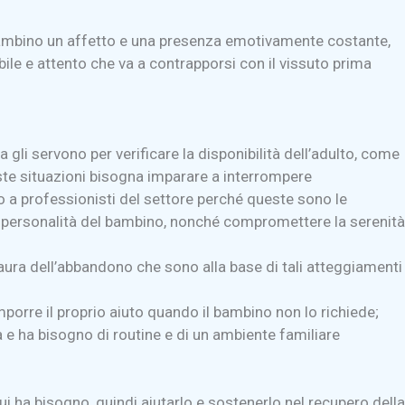
 bambino un affetto e una presenza emotivamente costante,
ile e attento che va a contrapporsi con il vissuto prima
li servono per verificare la disponibilità dell’adulto, come
ste situazioni bisogna imparare a interrompere
o a professionisti del settore perché queste sono le
a personalità del bambino, nonché compromettere la serenità
 paura dell’abbandono che sono alla base di tali atteggiamenti
mporre il proprio aiuto quando il bambino non lo richiede;
 e ha bisogno di routine e di un ambiente familiare
i ha bisogno, quindi aiutarlo e sostenerlo nel recupero della