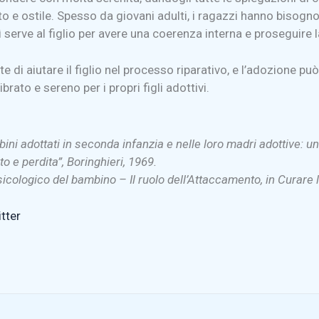
to e ostile. Spesso da giovani adulti, i ragazzi hanno bis
ì serve al figlio per avere una coerenza interna e proseguire
e di aiutare il figlio nel processo riparativo, e l’adozione pu
ato e sereno per i propri figli adottivi.
ni adottati in seconda infanzia e nelle loro madri adottive: un
e perdita”, Boringhieri, 1969.
psicologico del bambino – Il ruolo dell’Attaccamento, in Curare 
tter