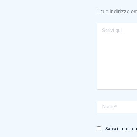
Il tuo indirizzo e
Scrivi
qui..
Nome*
Salva il mio no