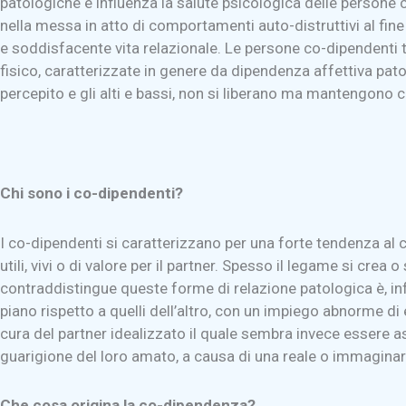
patologiche e influenza la salute psicologica delle persone
nella messa in atto di comportamenti auto-distruttivi al fine
e soddisfacente vita relazionale. Le persone co-dipendenti t
fisico, caratterizzate in genere da dipendenza affettiva pato
percepito e gli alti e bassi, non si liberano ma mantengono
Chi sono i co-dipendenti?
I co-dipendenti si caratterizzano per una forte tendenza al co
utili, vivi o di valore per il partner. Spesso il legame si crea
contraddistingue queste forme di relazione patologica è, inf
piano rispetto a quelli dell’altro, con un impiego abnorme 
cura del partner idealizzato il quale sembra invece essere 
guarigione del loro amato, a causa di una reale o immaginari
Che cosa origina la co-dipendenza?