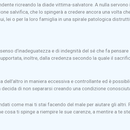
pendente ricreando la diade vittima-salvatore. A nulla servono
sione salvifica, che lo spingerà a credere ancora una volta ch
i, lei o per la loro famiglia in una spirale patologica distrutti
enso d’inadeguatezza e di indegnità del sé che fa pensare 
upportata, inoltre, dalla credenza secondo la quale il sacrif
ra dell’altro in maniera eccessiva e controllante ed è possi
oltà decida di non separarsi creando una condizione conosciu
dati come mai ti stai facendo del male per aiutare gli altri. 
e cosa ti spinge a riempire le sue carenze, a mentire a te ste