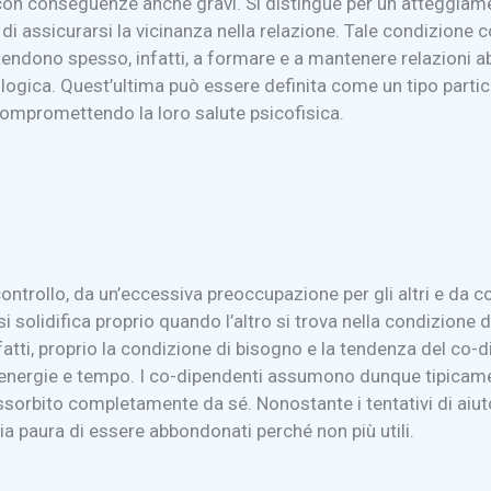
 con conseguenze anche gravi. Si distingue per un atteggiame
 di assicurarsi la vicinanza nella relazione. Tale condizione
endono spesso, infatti, a formare e a mantenere relazioni ab
logica. Quest’ultima può essere definita come un tipo partico
 compromettendo la loro salute psicofisica.
ntrollo, da un’eccessiva preoccupazione per gli altri e da com
 o si solidifica proprio quando l’altro si trova nella condizion
atti, proprio la condizione di bisogno e la tendenza del co-d
di energie e tempo. I co-dipendenti assumono dunque tipicam
assorbito completamente da sé. Nonostante i tentativi di aiu
a paura di essere abbondonati perché non più utili.