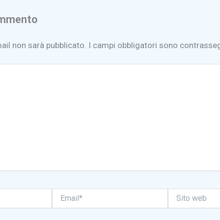
ommento
mail non sarà pubblicato.
I campi obbligatori sono contrasse
Email*
Sito
web