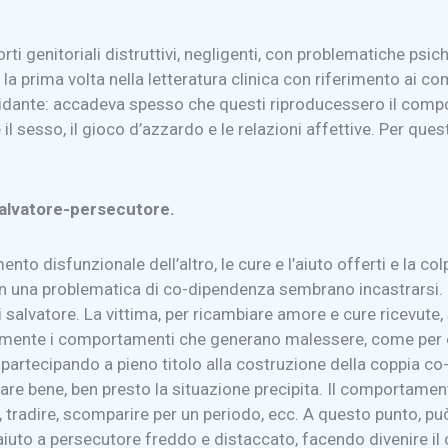
i genitoriali distruttivi, negligenti, con problematiche psic
a prima volta nella letteratura clinica con riferimento ai com
lidante: accadeva spesso che questi riproducessero il com
 sesso, il gioco d’azzardo e le relazioni affettive. Per ques
-salvatore-persecutore.
ento disfunzionale dell’altro, le cure e l’aiuto offerti e la c
con una problematica di co-dipendenza sembrano incastrarsi. 
 salvatore. La vittima, per ricambiare amore e cure ricevute,
amente i comportamenti che generano malessere, come per es
co-partecipando a pieno titolo alla costruzione della coppia co
e bene, ben presto la situazione precipita. Il comportamento 
o, tradire, scomparire per un periodo, ecc. A questo punto, pu
iuto a persecutore freddo e distaccato, facendo divenire il 