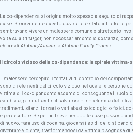
La co-dipendenza si origina molto spesso a seguito di rapport
su sé. Storicamente questo costrutto è stato introdotto per l
sembravano vivere un malessere comune e altrettanto inva
volta su altri
target
, non necessariamente le sostanze, come il
chiamati
Al-Anon/Alateen
e
Al-Anon Family
Groups
.
Il circolo vizioso della co-dipendenza: la spirale vittima
Il malessere percepito, i tentativi di controllo del comportam
sono gli elementi del circolo vizioso nel quale le persone 
vittima e il co-dipendente assume di conseguenza il ruolo di
cambiare, promettendo al salvatore di concludere definitiv
tradimenti, silenzi forzati o vari abusi psicologici o fisici, 
e persecutore. Se per un breve periodo le cose possono andar
di nuovo, fare uso di cocaina, giocarsi i soldi dello stipendi
diventare violenta, trasformandosi da vittima bisognosa di a