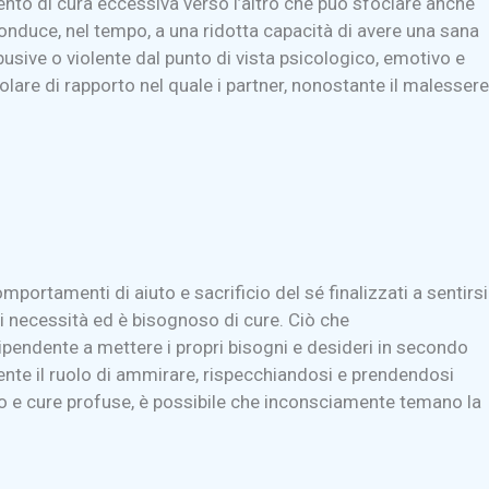
nto di cura eccessiva verso l’altro che può sfociare anche
 conduce, nel tempo, a una ridotta capacità di avere una sana
usive o violente dal punto di vista psicologico, emotivo e
lare di rapporto nel quale i partner, nonostante il malessere
portamenti di aiuto e sacrificio del sé finalizzati a sentirsi
e di necessità ed è bisognoso di cure. Ciò che
ipendente a mettere i propri bisogni e desideri in secondo
ente il ruolo di ammirare, rispecchiandosi e prendendosi
to e cure profuse, è possibile che inconsciamente temano la