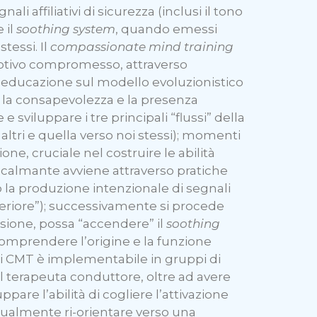
i affiliativi di sicurezza (inclusi il tono
 il
soothing system
, quando emessi
tessi. Il
compassionate mind training
motivo compromesso, attraverso
-educazione sul modello evoluzionistico
e la consapevolezza e la presenza
 sviluppare i tre principali “flussi” della
 altri e quella verso noi stessi); momenti
ne, cruciale nel costruire le abilità
a calmante avviene attraverso pratiche
 la produzione intenzionale di segnali
“interiore”); successivamente si procede
sione, possa “accendere” il
soothing
 comprendere l’origine e la funzione
 di CMT è implementabile in gruppi di
 Il terapeuta conduttore, oltre ad avere
pare l’abilità di cogliere l’attivazione
ntualmente ri-orientare verso una