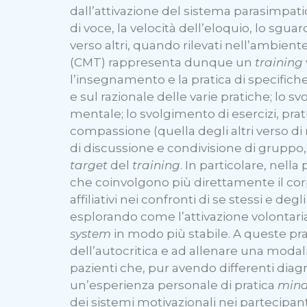
dall’attivazione del sistema parasimpatico
di voce, la velocità dell’eloquio, lo sguar
verso altri, quando rilevati nell’ambiente
(CMT) rappresenta dunque un
training
l’insegnamento e la pratica di specifich
e sul razionale delle varie pratiche; lo s
mentale; lo svolgimento di esercizi, prati
compassione (quella degli altri verso di n
di discussione e condivisione di gruppo, 
target
del
training
. In particolare, nell
che coinvolgono più direttamente il corp
affiliativi nei confronti di se stessi e d
esplorando come l’attivazione volontari
system
in modo più stabile. A queste prat
dell’autocritica e ad allenare una modal
pazienti che, pur avendo differenti diagno
un’esperienza personale di pratica
mind
dei sistemi motivazionali nei partecipan