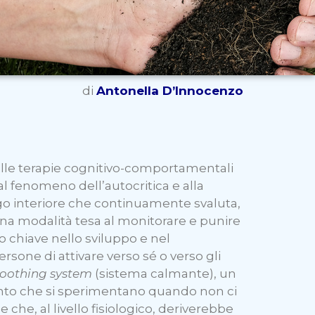
di
Antonella D’Innocenzo
elle terapie cognitivo-comportamentali
 al fenomeno dell’autocritica e alla
ogo interiore che continuamente svaluta,
a modalità tesa al monitorare e punire
lo chiave nello sviluppo e nel
rsone di attivare verso sé o verso gli
soothing system
(sistema calmante), un
ento che si sperimentano quando non ci
che, al livello fisiologico, deriverebbe