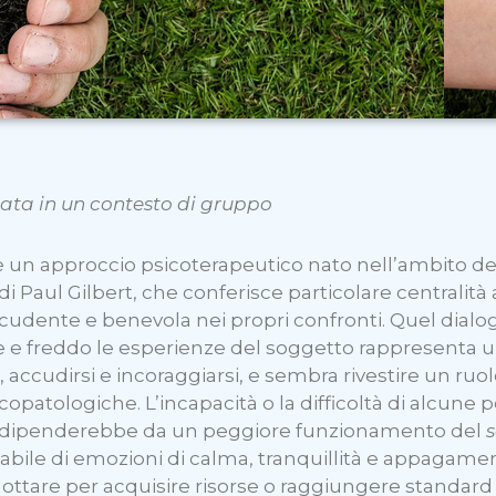
ta in un contesto di gruppo
 è un approccio psicoterapeutico nato nell’ambito d
di Paul Gilbert, che conferisce particolare centralità
ccudente e benevola nei propri confronti. Quel dial
e freddo le esperienze del soggetto rappresenta un
i, accudirsi e incoraggiarsi, e sembra rivestire un ruo
atologiche. L’incapacità o la difficoltà di alcune pe
e dipenderebbe da un peggiore funzionamento del
abile di emozioni di calma, tranquillità e appagam
ttare per acquisire risorse o raggiungere standard e 