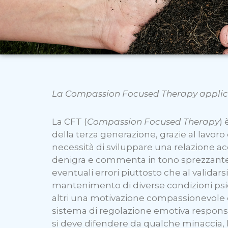
La Compassion Focused Therapy applica
La CFT (
Compassion Focused Therapy
)
della terza generazione, grazie al lavoro 
necessità di sviluppare una relazione a
denigra e commenta in tono sprezzante 
eventuali errori piuttosto che al validars
mantenimento di diverse condizioni psicop
altri una motivazione compassionevol
sistema di regolazione emotiva respons
si deve difendere da qualche minaccia, lo