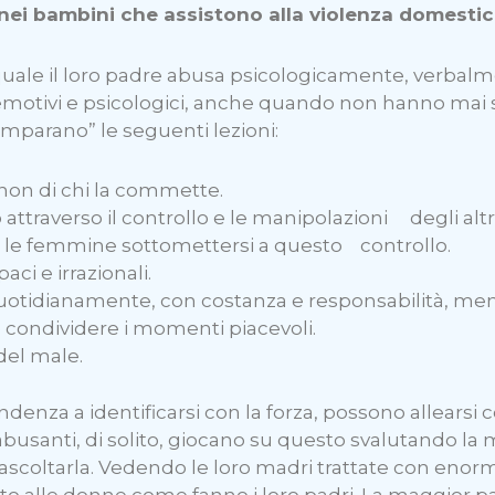
e nei bambini che assistono alla violenza domesti
 quale il loro padre abusa psicologicamente, verbal
motivi e psicologici, anche quando non hanno mai su
“imparano” le seguenti lezioni:
 non di chi la commette.
 attraverso il controllo e le manipolazioni degli altri
o, le femmine sottomettersi a questo controllo.
ci e irrazionali.
otidianamente, con costanza e responsabilità, men
 condividere i momenti piacevoli.
del male.
enza a identificarsi con la forza, possono allearsi c
usanti, di solito, giocano su questo svalutando la ma
ascoltarla. Vedendo le loro madri trattate con enorm
 alle donne come fanno i loro padri. La maggior par