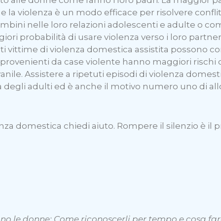
 la violenza è un modo efficace per risolvere conflit
mbini nelle loro relazioni adolescenti e adulte o come
iori probabilità di usare violenza verso i loro partner 
i vittime di violenza domestica assistita possono co
i provenienti da case violente hanno maggiori rischi 
ile. Assistere a ripetuti episodi di violenza domesti
tà degli adulti ed è anche il motivo numero uno di 
nza domestica chiedi aiuto. Rompere il silenzio è il p
o le donne: Come riconoscerli per tempo e cosa fare