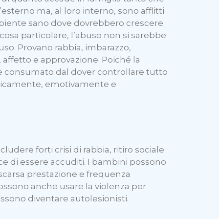
terno ma, al loro interno, sono afflitti
ambiente sano dove dovrebbero crescere.
osa particolare, l’abuso non si sarebbe
abuso. Provano rabbia, imbarazzo,
, affetto e approvazione. Poiché la
 è consumato dal dover controllare tutto
 fisicamente, emotivamente e
re forti crisi di rabbia, ritiro sociale
e di essere accuditi. I bambini possono
 scarsa prestazione e frequenza
 Possono anche usare la violenza per
ssono diventare autolesionisti.