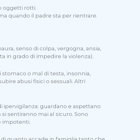
 oggetti rotti.
ma quando il padre sta per rientrare.
aura, senso di colpa, vergogna, ansia,
ta in grado di impedire la violenza).
 stomaco o mal di testa, insonnia,
re abusi fisici o sessuali. Altri
di ipervigilanza: guardano e aspettano
 si sentiranno mai al sicuro. Sono
e impotenti.
di quanto accade in famiglia tanto che