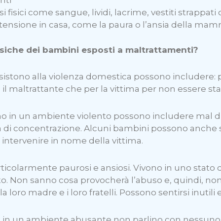
nti
isici come sangue, lividi, lacrime, vestiti strappati o
 tensione in casa, come la paura o l’ansia della mam
fisiche dei bambini esposti a maltrattamenti?
istono alla violenza domestica possono includere: p
 il maltrattante che per la vittima per non essere sta
ono in un ambiente violento possono includere mal di
à di concentrazione. Alcuni bambini possono anche subi
intervenire in nome della vittima.
ticolarmente paurosi e ansiosi. Vivono in uno stato 
nto. Non sanno cosa provocherà l’abuso e, quindi, non
 loro madre e i loro fratelli. Possono sentirsi inutili 
no in un ambiente abusante non parlino con nessuno 