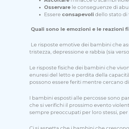
Ascoltare
minacce o scambi viole
Osservare
le conseguenze di abusi f
Essere
consapevoli
dello stato di
Quali sono le emozioni e le reazioni 
Le risposte emotive dei bambini che ass
tristezza, depressione e rabbia (sia verso
Le risposte fisiche dei bambini che viv
enuresi del letto e perdita della capacit
possono essere feriti mentre cercano di 
I bambini esposti alle percosse sono par
che si verifichi il prossimo evento viole
sempre preoccupati per loro stessi, per la
Ci si aspetta che i bambini che cresco