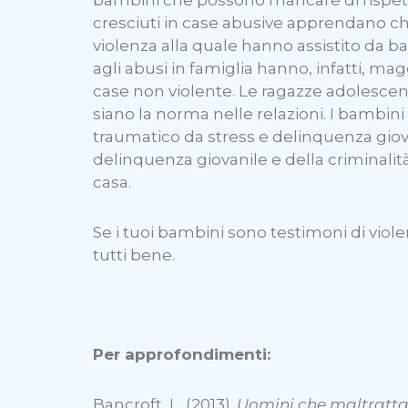
cresciuti in case abusive apprendano che
violenza alla quale hanno assistito da ba
agli abusi in famiglia hanno, infatti, magg
case non violente. Le ragazze adolescent
siano la norma nelle relazioni. I bambin
traumatico da stress e delinquenza giovan
delinquenza giovanile e della criminali
casa.
Se i tuoi bambini sono testimoni di viole
tutti bene.
Per approfondimenti:
Bancroft, L. (2013).
Uomini che maltrattan