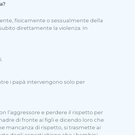
ca?
mente, fisicamente o sessualmente della
bito direttamente la violenza. In
.
tre i papà intervengono solo per
on l’aggressore e perdere il rispetto per
dre di fronte ai figli e dicendo loro che
e mancanza di rispetto, si trasmette ai
te degli esperti ritiene che i bambini