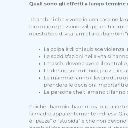
Quali sono gli effetti a lungo termin
I bambini che vivono in una casa nella
loro madre possono sviluppare traumi e
questo tipo di vita famigliare i bambini 
La colpa è di chi subisce violenza,
Le soddisfazioni nella vita si hanno
I maschi devono avere il controll
Le donne sono deboli, pazze, incapa
Le mamme fanno il lavoro duro qu
prendere le decisioni importanti e
Le persone che ti amano ti fanno 
Poiché i bambini hanno una naturale tend
la madre apparentemente indifesa. Gli ab
è “pazza” o “stupida” e che non devono 
bambini che possono mancare di rispetto