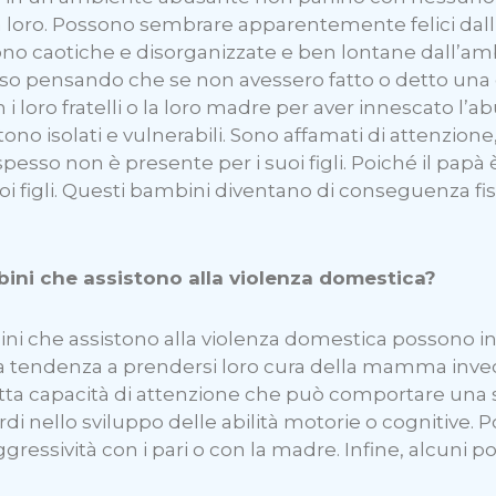
loro. Possono sembrare apparentemente felici dall’es
e sono caotiche e disorganizzate e ben lontane dall’
uso pensando che se non avessero fatto o detto una c
 i loro fratelli o la loro madre per aver innescato l’
tono isolati e vulnerabili. Sono affamati di attenzione
esso non è presente per i suoi figli. Poiché il papà
 suoi figli. Questi bambini diventano di conseguenza
ni che assistono alla violenza domestica?
che assistono alla violenza domestica possono include
a tendenza a prendersi loro cura della mamma invec
otta capacità di attenzione che può comportare una
ardi nello sviluppo delle abilità motorie o cognitive.
ssività con i pari o con la madre. Infine, alcuni po