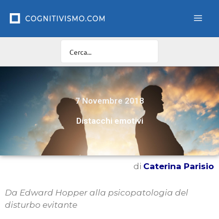
Vai
al
contenuto
7 Novembre 2018
Distacchi emotivi
di
Caterina Parisio
Da Edward Hopper alla psicopatologia del
disturbo evitante