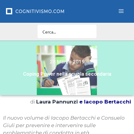
Vai
al
contenuto
28 Marzo 2019
Coping Power nella scuola secondaria
di
Laura Pannunzi
e Iacopo Bertacchi
Il nuovo volume di Iacopo Bertacchi e Consuelo
Giuli per prevenire e intervenire sulle
problematiche di condotta in età