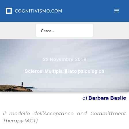
Vai
al
contenuto
22 Novembre 2019
Sclerosi Multipla: il lato psicologico
di
Barbara Basile
Il modello dell’Acceptance and Committment
Therapy (ACT)