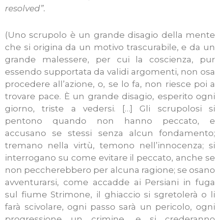
resolved”.
(Uno scrupolo è un grande disagio della mente
che si origina da un motivo trascurabile, e da un
grande malessere, per cui la coscienza, pur
essendo supportata da validi argomenti, non osa
procedere all’azione, o, se lo fa, non riesce poi a
trovare pace. È un grande disagio, esperito ogni
giorno, triste a vedersi. […] Gli scrupolosi si
pentono quando non hanno peccato, e
accusano se stessi senza alcun fondamento;
tremano nella virtù, temono nell’innocenza; si
interrogano su come evitare il peccato, anche se
non peccherebbero per alcuna ragione; se osano
avventurarsi, come accadde ai Persiani in fuga
sul fiume Strimone, il ghiaccio si sgretolerà o li
farà scivolare, ogni passo sarà un pericolo, ogni
progressione un crimine, e si crederanno