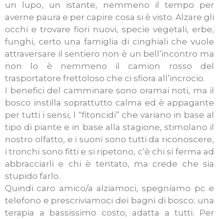
un lupo, un istante, nemmeno il tempo per
averne paura e per capire cosa si è visto. Alzare gli
occhi e trovare fiori nuovi, specie vegetali, erbe,
funghi, certo una famiglia di cinghiali che vuole
attraversare il sentiero non è un bell’incontro ma
non lo è nemmeno il camion rosso del
trasportatore frettoloso che ci sfiora all’incrocio.
I benefici del camminare sono oramai noti, ma il
bosco instilla soprattutto calma ed è appagante
per tutti i sensi, l “fitoncidi” che variano in base al
tipo di piante e in base alla stagione, stimolano il
nostro olfatto, e i suoni sono tutti da riconoscere,
i tronchi sono fitti e si ripetono, c’è chi si ferma ad
abbracciarli e chi è tentato, ma crede che sia
stupido farlo.
Quindi caro amico/a alziamoci, spegniamo pc e
telefono e prescriviamoci dei bagni di bosco; una
terapia a bassissimo costo, adatta a tutti. Per