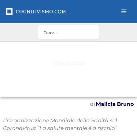
Vai
al
contenuto
5 Luglio 2020
Covid-19: Attenta-MENTE!
di
Malicia Bruno
L’Organizzazione Mondiale della Sanità sul
Coronavirus: “La salute mentale è a rischio”