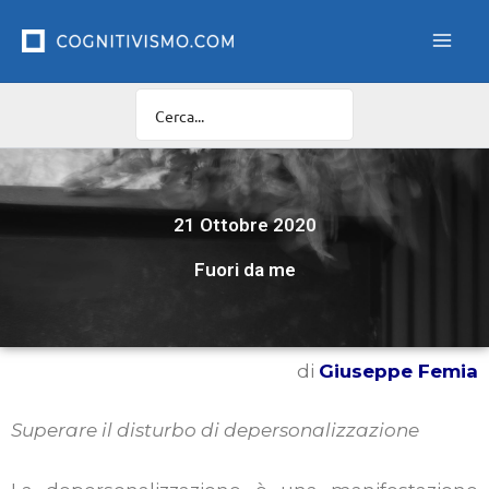
Vai
al
contenuto
21 Ottobre 2020
Fuori da me
di
Giuseppe Femia
Superare il disturbo di depersonalizzazione