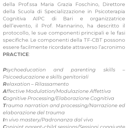
della Prof.ssa Maria Grazia Foschino, Direttore
della Scuola di Specializzazione in Psicoterapia
Cognitiva AIPC di Bari e organizzatrice
dell’evento, il Prof. Mannarino, ha descritto il
protocollo, le sue componenti principali e le fasi
specifiche. Le componenti della TF-CBT possono
essere facilmente ricordate attraverso l’acronimo
PRACTICE
:
P
sychoeducation and parenting skills –
Psicoeducazione e skills genitoriali
R
elaxation – Rilassamento
A
ffective Modulation/Modulazione Affettiva
C
ognitive Processing/Elaborazione Cognitiva
T
rauma narration and processing/Narrazione ed
elaborazione del trauma
I
n vivo mastery/Padronanza dal vivo
C
onjoint parent-child sessions/Sessioni congiunte