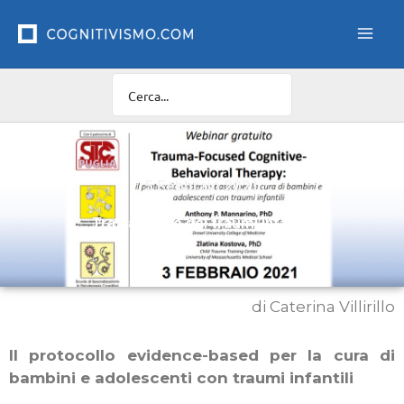
Vai
al
contenuto
5 Febbraio 2021
Trattamento dei traumi infantili
di Caterina Villirillo
Il protocollo evidence-based per la cura di
bambini e adolescenti con traumi infantili