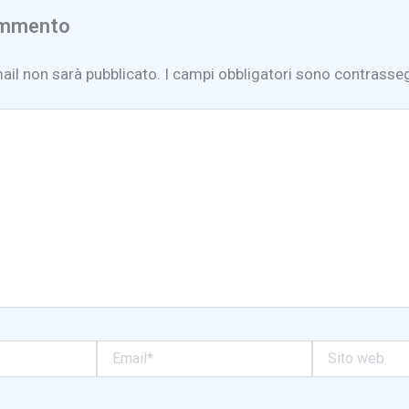
ommento
mail non sarà pubblicato.
I campi obbligatori sono contrasse
Email*
Sito
web