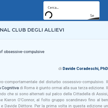
Se
arc
NAL CLUB DEGLI ALLIEVI
h
 of obsessive-compulsive
di
Davide Coradeschi, PhD
tivo-comportamentale del disturbo ossessivo-compulsivo. Il
a Cognitiva
di Roma è giunto ormai alla sua terza edizione. I
o che si sono alternati sul palco della Cittadella di Assisi,
e Kieron O’Connor, al folto gruppo scandinavo fino al ben
e Davide Dèttore. Per la prima volta in questa edizione u