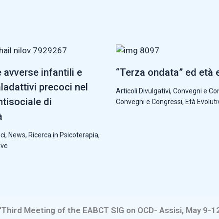
avverse infantili e
“Terza ondata” ed età 
adattivi precoci nel
Articoli Divulgativi
,
Convegni e Co
tisociale di
Convegni e Congressi
,
Età Evoluti
à
ci
,
News
,
Ricerca in Psicoterapia
,
ive
Third Meeting of the EABCT SIG on OCD- Assisi, May 9-1