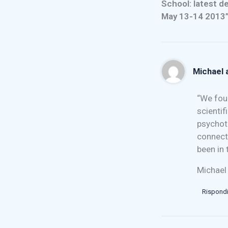
School: latest d
May 13-14 2013
Michael 
“We fou
scientif
psychoth
connecti
been in 
Michael
Rispond