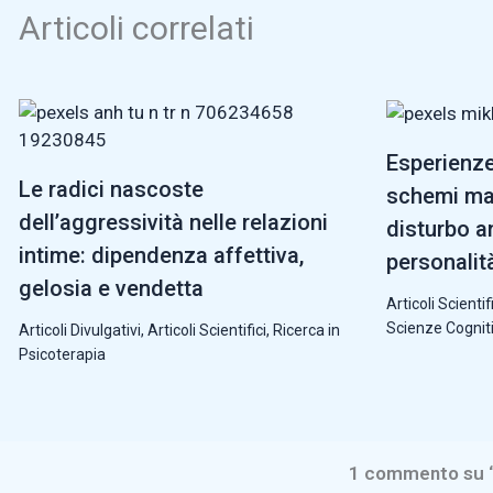
Articoli correlati
Esperienze 
Le radici nascoste
schemi mal
dell’aggressività nelle relazioni
disturbo an
intime: dipendenza affettiva,
personalit
gelosia e vendetta
Articoli Scientifi
Scienze Cognit
Articoli Divulgativi
,
Articoli Scientifici
,
Ricerca in
Psicoterapia
1 commento su “