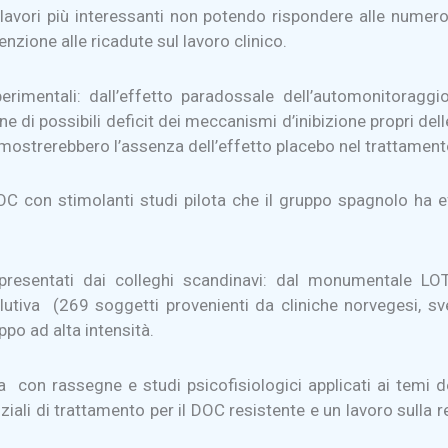
avori più interessanti non potendo rispondere alle numerose
nzione alle ricadute sul lavoro clinico.
erimentali: dall’effetto paradossale dell’automonitoraggio
ne di possibili deficit dei meccanismi d’inibizione propri del
imostrerebbero l’assenza dell’effetto placebo nel trattament
 con stimolanti studi pilota che il gruppo spagnolo ha effe
ti presentati dai colleghi scandinavi: dal monumentale
volutiva (269 soggetti provenienti da cliniche norvegesi, 
ppo ad alta intensità.
a con rassegne e studi psicofisiologici applicati ai temi d
ziali di trattamento per il DOC resistente e un lavoro sulla 