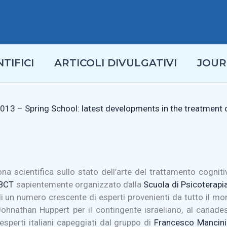
TIFICI
ARTICOLI DIVULGATIVI
JOUR
013 – Spring School: latest developments in the treatment
na scientifica sullo stato dell’arte del trattamento cogni
ABCT
sapientemente organizzato dalla
Scuola di Psicoterapi
i un numero crescente di esperti provenienti da tutto il mond
hnathan Huppert per il contingente israeliano, al canades
perti italiani capeggiati dal gruppo di
Francesco Mancini