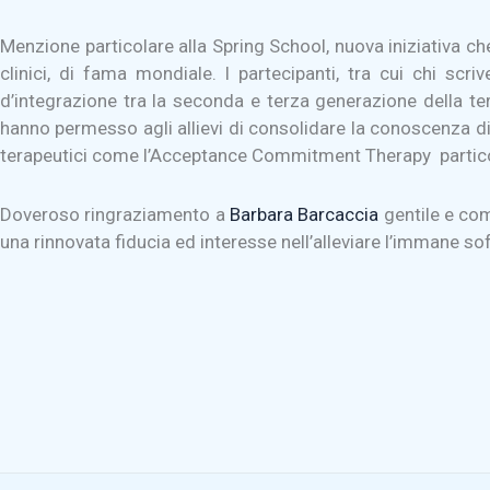
Menzione particolare alla Spring School, nuova iniziativa che
clinici, di fama mondiale. I partecipanti, tra cui chi scr
d’integrazione tra la seconda e terza generazione della ter
hanno permesso agli allievi di consolidare la conoscenza di
terapeutici come l’Acceptance Commitment Therapy particol
Doveroso ringraziamento a
Barbara Barcaccia
gentile e com
una rinnovata fiducia ed interesse nell’alleviare l’immane so