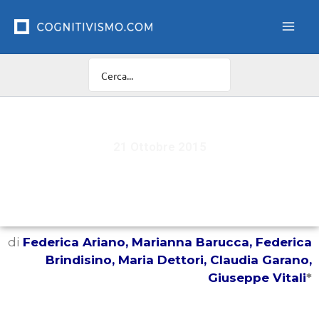
Vai
al
contenuto
21 Ottobre 2015
Immagini che lasciano il segno…
di
Federica Ariano, Marianna Barucca, Federica
Brindisino, Maria Dettori, Claudia Garano,
Giuseppe Vitali
*