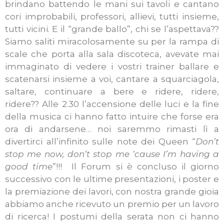
brindano battendo le mani sui tavoli e cantano
cori improbabili, professori, allievi, tutti insieme,
tutti vicini. E il “grande ballo”, chi se l’aspettava??
Siamo saliti miracolosamente su per la rampa di
scale che porta alla sala discoteca, avevate mai
immaginato di vedere i vostri trainer ballare e
scatenarsi insieme a voi, cantare a squarciagola,
saltare, continuare a bere e ridere, ridere,
ridere?? Alle 2.30 l’accensione delle luci e la fine
della musica ci hanno fatto intuire che forse era
ora di andarsene… noi saremmo rimasti lì a
divertirci all’infinito sulle note dei Queen “
Don’t
stop me now, don’t stop me ‘cause I’m having a
good time
”!!! Il Forum si è concluso il giorno
successivo con le ultime presentazioni, i poster e
la premiazione dei lavori, con nostra grande gioia
abbiamo anche ricevuto un premio per un lavoro
di ricerca! I postumi della serata non ci hanno