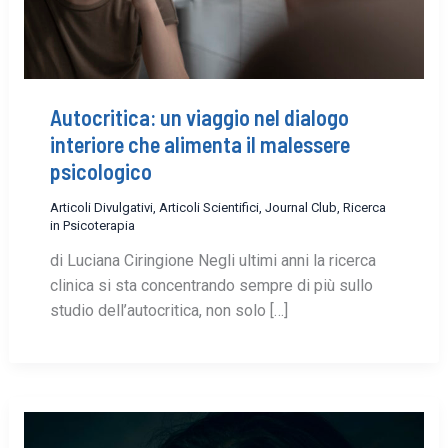
Autocritica: un viaggio nel dialogo
interiore che alimenta il malessere
psicologico
Articoli Divulgativi
,
Articoli Scientifici
,
Journal Club
,
Ricerca
in Psicoterapia
di Luciana Ciringione Negli ultimi anni la ricerca
clinica si sta concentrando sempre di più sullo
studio dell’autocritica, non solo […]